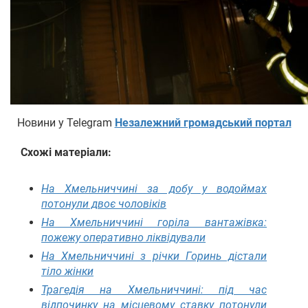
Новини у Telegram
Незалежний громадський портал
Схожі матеріали:
На Хмельниччині за добу у водоймах
потонули двоє чоловіків
На Хмельниччині горіла вантажівка:
пожежу оперативно ліквідували
На Хмельниччині з річки Горинь дістали
тіло жінки
Трагедія на Хмельниччині: під час
відпочинку на місцевому ставку потонули