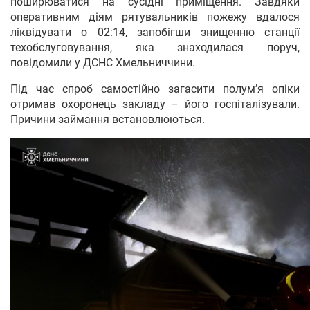
поширюватися на сусідні приміщення. Завдяки
оперативним діям рятувальників пожежу вдалося
ліквідувати о 02:14, запобігши знищенню станції
техобслуговування, яка знаходилася поруч,
повідомили у ДСНС Хмельниччини.
Під час спроб самостійно загасити полум’я опіки
отримав охоронець закладу – його госпіталізували.
Причини займання встановлюються.