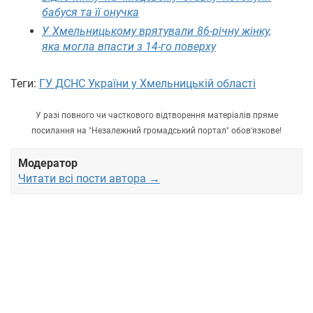
бабуся та її онучка
У Хмельницькому врятували 86-річну жінку,
яка могла впасти з 14-го поверху
Теги:
ГУ ДСНС України у Хмельницькій області
У разі повного чи часткового відтворення матеріалів пряме
посилання на "Незалежний громадський портал" обов'язкове!
Модератор
Читати всі пости автора →