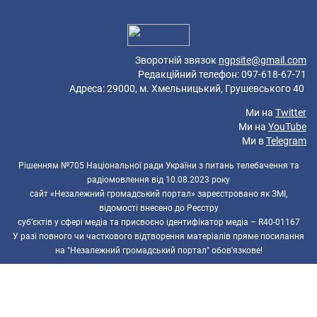
47 queries in 0,071 seconds.
Platform: Mobile.
Зворотній звязок
ngpsite@gmail.com
Редакційний телефон: 097-618-67-71
Адреса: 29000, м. Хмельницький, Грушевського 40
Ми на
Twitter
Ми на
YouTube
Ми в
Telegram
Рішенням №705 Національної ради України з питань телебачення та
радіомовлення від 10.08.2023 року
сайт «Незалежний громадський портал» зареєстровано як ЗМІ,
відомості внесено до Реєстру
суб’єктів у сфері медіа та присвоєно ідентифікатор медіа – R40-01167
У разі повного чи часткового відтворення матеріалів пряме посилання
на "Незалежний громадський портал" обов'язкове!