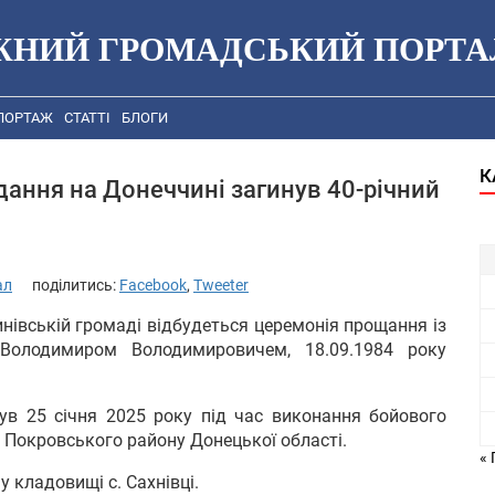
ЖНИЙ ГРОМАДСЬКИЙ ПОРТА
ПОРТАЖ
СТАТТІ
БЛОГИ
К
дання на Донеччині загинув 40-річний
ал
поділитись:
Facebook
,
Tweeter
тинівській громаді відбудеться церемонія прощання із
Володимиром Володимировичем, 18.09.1984 року
нув 25 січня 2025 року під час виконання бойового
 Покровського району Донецької області.
« 
кладовищі с. Сахнівці.