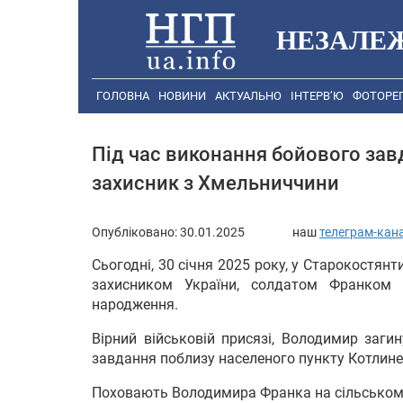
НЕЗАЛЕ
ГОЛОВНА
НОВИНИ
АКТУАЛЬНО
ІНТЕРВ’Ю
ФОТОРЕ
Під час виконання бойового зав
захисник з Хмельниччини
Опубліковано:
30.01.2025
наш
телеграм-кан
Сьогодні, 30 січня 2025 року, у Старокостян
захисником України, солдатом Франком 
народження.
Вірний військовій присязі, Володимир заги
завдання поблизу населеного пункту Котлине
Поховають Володимира Франка на сільському 