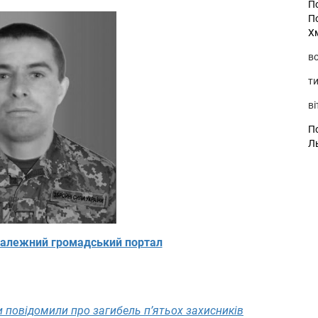
П
П
Х
во
ти
ві
По
Л
алежний громадський портал
 повідомили про загибель п’ятьох захисників