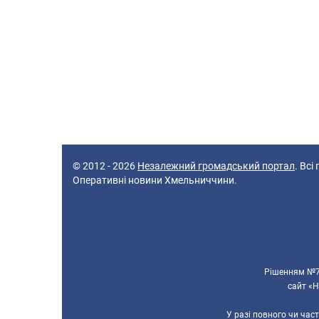
© 2012 - 2026
Незалежний громадський портал
. Всі
Оперативні новини Хмельниччини.
47 queries in 0,114 seconds.
Platform: Desktop.
Рішенням №70
сайт «Н
У разі повного чи час