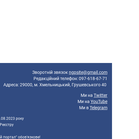
Зворотній звязок
ngpsite@gmail.com
Редакційний телефон: 097-618-67-71
реса: 29000, м. Хмельницький, Грушевського 40
Ми на
Twitter
Ми на
YouTube
Ми в
Telegram
.08.2023 року
 Реєстру
й портал" обов'язкове!