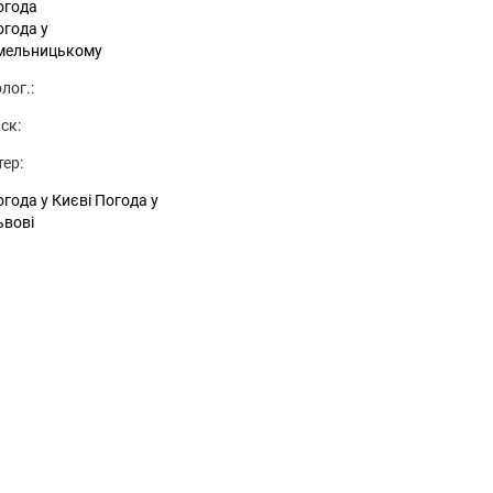
огода
огода у
мельницькому
лог.:
ск:
тер:
года у Києві
Погода у
ьвові