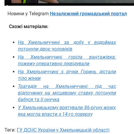
Новини у Telegram
Незалежний громадський портал
Схожі матеріали:
На Хмельниччині за добу у водоймах
потонули двоє чоловіків
На Хмельниччині горіла вантажівка:
пожежу оперативно ліквідували
На Хмельниччині з річки Горинь дістали
тіло жінки
Трагедія на Хмельниччині: під час
відпочинку на місцевому ставку потонули
бабуся та її онучка
У Хмельницькому врятували 86-річну жінку,
яка могла впасти з 14-го поверху
Теги:
ГУ ДСНС України у Хмельницькій області