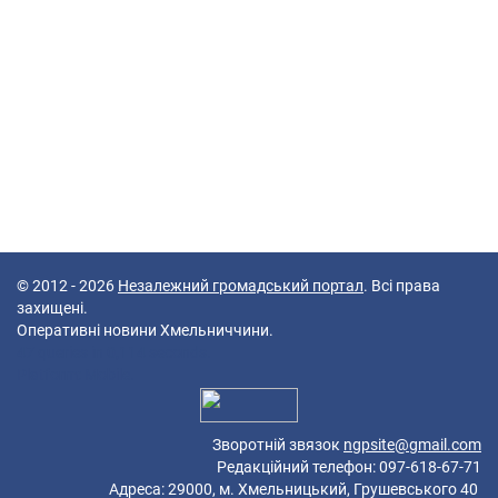
© 2012 - 2026
Незалежний громадський портал
. Всі права
захищені.
Оперативні новини Хмельниччини.
47 queries in 0,114 seconds.
Platform: Mobile.
Зворотній звязок
ngpsite@gmail.com
Редакційний телефон: 097-618-67-71
Адреса: 29000, м. Хмельницький, Грушевського 40