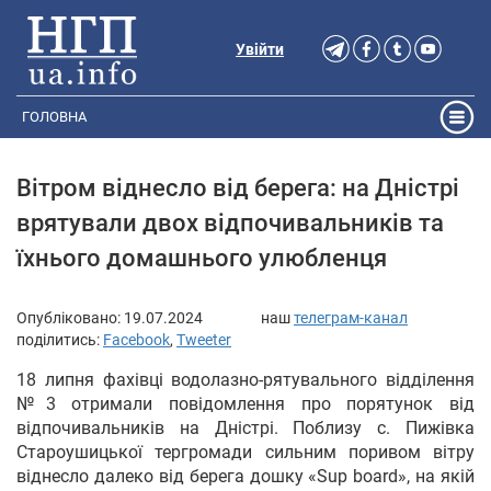
Увійти
ГОЛОВНА
Вітром віднесло від берега: на Дністрі
врятували двох відпочивальників та
їхнього домашнього улюбленця
Опубліковано:
19.07.2024
наш
телеграм-канал
поділитись:
Facebook
,
Tweeter
18 липня фахівці водолазно-рятувального відділення
№3 отримали повідомлення про порятунок від
відпочивальників на Дністрі. Поблизу с. Пижівка
Староушицької тергромади сильним поривом вітру
віднесло далеко від берега дошку «Sup board», на якій