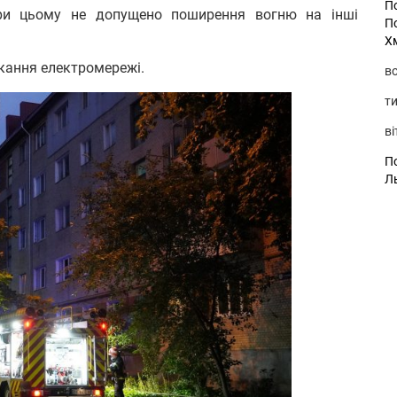
П
при цьому не допущено поширення вогню на інші
П
Х
кання електромережі.
во
ти
ві
По
Л