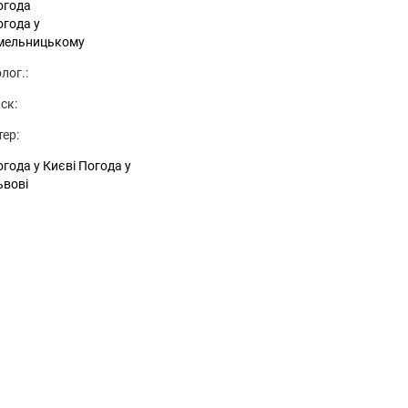
огода
огода у
мельницькому
лог.:
ск:
тер:
года у Києві
Погода у
ьвові