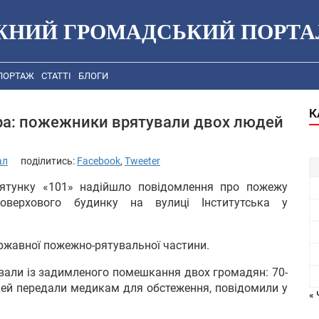
ЖНИЙ ГРОМАДСЬКИЙ ПОРТА
ПОРТАЖ
СТАТТІ
БЛОГИ
К
ра: пожежники врятували двох людей
ал
поділитись:
Facebook
,
Tweeter
рятунку «101» надійшло повідомлення про пожежу
поверхового будинку на вулиці Інститутська у
ержавної пожежно-рятувальної частини.
ували із задимленого помешкання двох громадян: 70-
юдей передали медикам для обстеження, повідомили у
« 