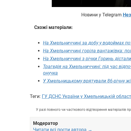
Новини у Telegram
Нез
Схожі матеріали:
На Хмельниччині за добу у водоймах по
На Хмельниччині горіла вантажівка: по
На Хмельниччині з річки Горинь дістали
Трагедія на Хмельниччині: під час відпо
онучка
У Хмельницькому врятували 86-річну жін
Теги:
ГУ ДСНС України у Хмельницькій област
У разі повного чи часткового відтворення матеріалів 
Модератор
Читати всі пости автора →