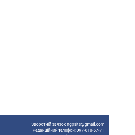
Зворотній звязок
ngpsite@gmail.com
Редакційний телефон: 097-618-67-71