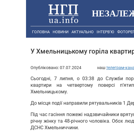
НЕЗАЛЕ
ГОЛОВНА
НОВИНИ
АКТУАЛЬНО
ІНТЕРВ’Ю
ФОТОРЕ
У Хмельницькому горіла кварти
Опубліковано:
07.07.2024
наш
телеграм-кан
Сьогодні, 7 липня, о 03:38 до Служби по
квартири на четвертому поверсі п’яти
Хмельницькому.
До місця події направили рятувальників 1 Д
Під час гасіння пожежі надзвичайники врят
річну жінку та 48-річного чоловіка. Обох л
ДСНС Хмельниччини.