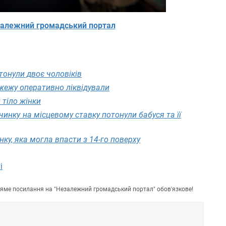
алежний громадський портал
тонули двоє чоловіків
жежу оперативно ліквідували
 тіло жінки
чинку на місцевому ставку потонули бабуся та її
ку, яка могла впасти з 14-го поверху
і
пряме посилання на "Незалежний громадський портал" обов'язкове!