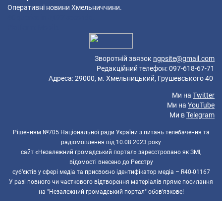
Оперативні новини Хмельниччини.
40 queries in 0,077 seconds.
Platform: Mobile.
Зворотній звязок
ngpsite@gmail.com
Редакційний телефон: 097-618-67-71
Адреса: 29000, м. Хмельницький, Грушевського 40
Ми на
Twitter
Ми на
YouTube
Ми в
Telegram
Рішенням №705 Національної ради України з питань телебачення та
радіомовлення від 10.08.2023 року
сайт «Незалежний громадський портал» зареєстровано як ЗМІ,
відомості внесено до Реєстру
суб’єктів у сфері медіа та присвоєно ідентифікатор медіа – R40-01167
У разі повного чи часткового відтворення матеріалів пряме посилання
на "Незалежний громадський портал" обов'язкове!