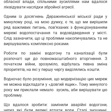
обласної влади, спільними зусиллями нам вдалося
ліквідувати наслідки збройної агресії.
Одним із досягнень Деражнянської міської ради у
минулому році, на мою думку, є те, що ми вирішили
ряд важливих питань, пов’язаних з функціонуванням
мережі водопостачання та водовідведення у місті.
Слід зазначити, що ці проблеми накопичувались та не
вирішувались комплексно роками.
Роботи по заміні водогону та каналізації були
розпочаті ще до повномасштабного вторгнення. З
початком війни, зрозуміло, відбулась певна зміна
пріоритетів, на які у першу чергу виділялись кошти.
Водночас було розуміння, що модернізацію цих мереж
не можна відкладати у «довгий ящик». Тому минулого
року ми приклали немало зусиль, аби вирішувати цю
проблему.
Що вдалося зробити: замінили аварійні водогони,
через які були великі втрати води. Старі зношенні,