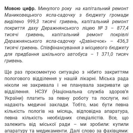
Мовою цифр.
Минулого року на капітальний ремонт
Маниковецького ясла-садочку з бюджету громади
виділено 999,3 тисячі гривень, капітальний ремонт
покриття даху Деражнянського ліцею №3 – 877,4
тисячі гривень, капітальний ремонт покрівлі
Деражнянського ясла-садочку «Дзвіночок» – 436,3
тисячі гривень. Співфінансування з місцевого бюджету
для придбання шкільного автобуса – 1 371,0 тисяч
гривень.
Ще раз прокоментую ситуацію з нібито закриттям
пологового відділення у нашій лікарні. Міська рада
ніколи не закривала і не планувала закривати це
відділення. НСЗУ (Національна служба здоров’я
України) платить за певну роботу та послуги, які
надають медичні заклади. Тобто, має бути певна
кількість пологів на місяць, відповідна апаратура,
певна кількість необхідних спеціалістів. Все, що
залежить від міської ради – ми зробили: купили
апаратуру та медикаменти. Далі слово за фахівцями: