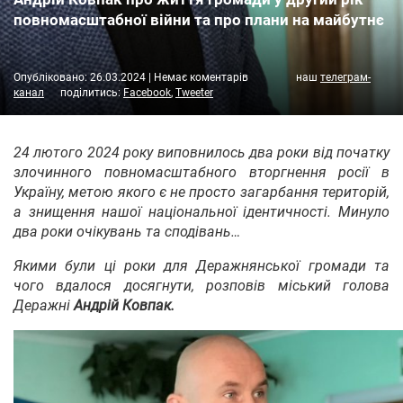
повномасштабної війни та про плани на майбутнє
Опубліковано:
26.03.2024
|
Немає коментарів
наш
телеграм-
канал
поділитись:
Facebook
,
Tweeter
24 лютого 2024 року виповнилось два роки від початку
злочинного повномасштабного вторгнення росії в
Україну, метою якого є не просто загарбання територій,
а знищення нашої національної ідентичності. Минуло
два роки очікувань та сподівань…
Якими були ці роки для Деражнянської громади та
чого вдалося досягнути, розповів міський голова
Деражні
Андрій Ковпак.