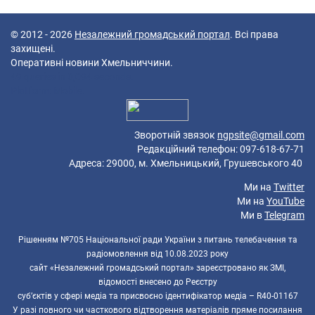
© 2012 - 2026
Незалежний громадський портал
. Всі права
захищені.
Оперативні новини Хмельниччини.
49 queries in 0,094 seconds.
Platform: Mobile.
Зворотній звязок
ngpsite@gmail.com
Редакційний телефон: 097-618-67-71
Адреса: 29000, м. Хмельницький, Грушевського 40
Ми на
Twitter
Ми на
YouTube
Ми в
Telegram
Рішенням №705 Національної ради України з питань телебачення та
радіомовлення від 10.08.2023 року
сайт «Незалежний громадський портал» зареєстровано як ЗМІ,
відомості внесено до Реєстру
суб’єктів у сфері медіа та присвоєно ідентифікатор медіа – R40-01167
У разі повного чи часткового відтворення матеріалів пряме посилання