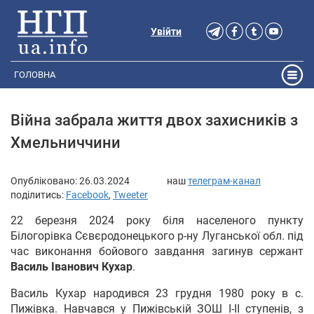
Увійти
ГОЛОВНА
Війна забрала життя двох захисників з
Хмельниччини
Опубліковано:
26.03.2024
наш
телеграм-канал
поділитись:
Facebook
,
Tweeter
22 березня 2024 року біля населеного пункту
Білогорівка Сєвєродонецького р-ну Луганської обл. під
час виконання бойового завдання загинув сержант
Василь Іванович Кухар
.
Василь Кухар народився 23 грудня 1980 року в с.
Пижівка. Навчався у Пижівській ЗОШ I-II ступенів, з