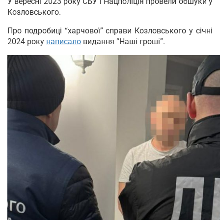
У вересні 2023 року СБУ і Нацполіція провели обшуки у
Козловського.
Про подробиці “харчової” справи Козловського у січні
2024 року
написало
видання “Наші гроші”.