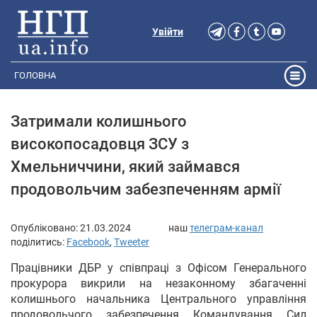
Увійти
ГОЛОВНА
Затримали колишнього
високопосадовця ЗСУ з
Хмельниччини, який займався
продовольчим забезпеченням армії
Опубліковано:
21.03.2024
наш
телеграм-канал
поділитись:
Facebook
,
Tweeter
Працівники ДБР у співпраці з Офісом Генерального
прокурора викрили на незаконному збагаченні
колишнього начальника Центрального управління
продовольчого забезпечення Командування Сил