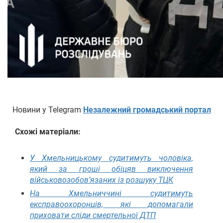
Новини у Telegram
Незалежний громадський портал
Схожі матеріали:
У Хмельницькому судитимуть чоловіка,
який за гроші обіцяв виключення
військовозобов’язаних із розшуку ТЦК
На Хмельниччині судитимуть
експравоохоронців, які допомагали
приховати сліди смертельної ДТП