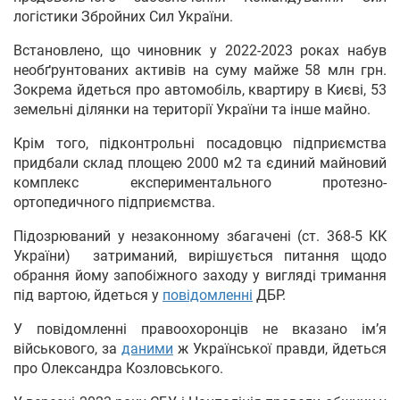
логістики Збройних Сил України.
Встановлено, що чиновник у 2022-2023 роках набув
необґрунтованих активів на суму майже 58 млн грн.
Зокрема йдеться про автомобіль, квартиру в Києві, 53
земельні ділянки на території України та інше майно.
Крім того, підконтрольні посадовцю підприємства
придбали склад площею 2000 м2 та єдиний майновий
комплекс експериментального протезно-
ортопедичного підприємства.
Підозрюваний у незаконному збагачені (ст. 368-5 КК
України) затриманий, вирішується питання щодо
обрання йому запобіжного заходу у вигляді тримання
під вартою, йдеться у
повідомленні
ДБР.
У повідомленні правоохоронців не вказано ім’я
військового, за
даними
ж Української правди, йдеться
про Олександра Козловського.