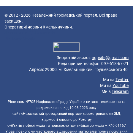
© 2012 - 2026
Незалежний громадський портал
. Всі права
захищені.
Оперативні новини Хмельниччини.
47 queries in 0,149 seconds.
Platform: Mobile.
Зворотній звязок
ngpsite@gmail.com
Редакційний телефон: 097-618-67-71
Адреса: 29000, м. Хмельницький, Грушевського 40
Ми на
Twitter
Ми на
YouTube
Ми в
Telegram
Рішенням №705 Національної ради України з питань телебачення та
радіомовлення від 10.08.2023 року
сайт «Незалежний громадський портал» зареєстровано як ЗМІ,
відомості внесено до Реєстру
суб’єктів у сфері медіа та присвоєно ідентифікатор медіа – R40-01167
У разі повного чи часткового відтворення матеріалів пряме посилання