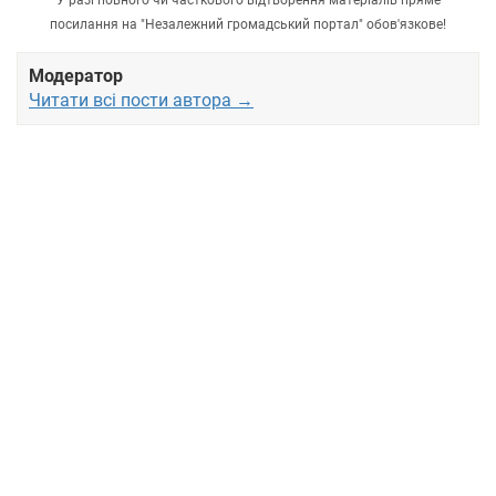
У разі повного чи часткового відтворення матеріалів пряме
посилання на "Незалежний громадський портал" обов'язкове!
Модератор
Читати всі пости автора →