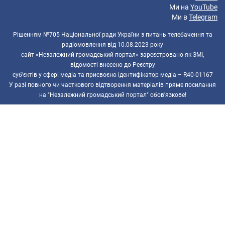
Ми на
YouTube
Ми в
Telegram
Рішенням №705 Національної ради України з питань телебачення та
радіомовлення від 10.08.2023 року
сайт «Незалежний громадський портал» зареєстровано як ЗМІ,
відомості внесено до Реєстру
суб’єктів у сфері медіа та присвоєно ідентифікатор медіа – R40-01167
У разі повного чи часткового відтворення матеріалів пряме посилання
на "Незалежний громадський портал" обов'язкове!