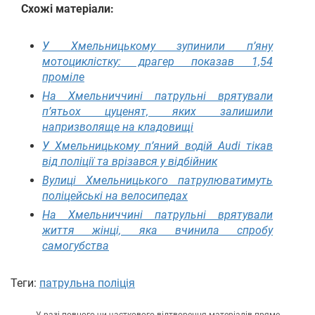
Схожі матеріали:
У Хмельницькому зупинили п’яну
мотоциклістку: драгер показав 1,54
проміле
На Хмельниччині патрульні врятували
п’ятьох цуценят, яких залишили
напризволяще на кладовищі
У Хмельницькому п’яний водій Audi тікав
від поліції та врізався у відбійник
Вулиці Хмельницького патрулюватимуть
поліцейські на велосипедах
На Хмельниччині патрульні врятували
життя жінці, яка вчинила спробу
самогубства
Теги:
патрульна поліція