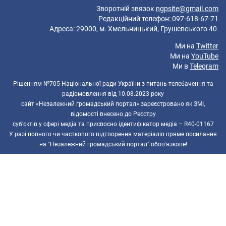
Зворотній звязок
ngpsite@gmail.com
Редакційний телефон: 097-618-67-71
Адреса: 29000, м. Хмельницький, Грушевського 40
Ми на
Twitter
Ми на
YouTube
Ми в
Telegram
Рішенням №705 Національної ради України з питань телебачення та
радіомовлення від 10.08.2023 року
сайт «Незалежний громадський портал» зареєстровано як ЗМІ,
відомості внесено до Реєстру
суб’єктів у сфері медіа та присвоєно ідентифікатор медіа – R40-01167
У разі повного чи часткового відтворення матеріалів пряме посилання
на "Незалежний громадський портал" обов'язкове!