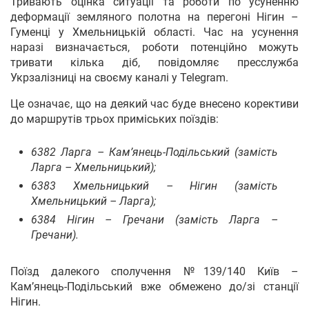
Тривають оцінка ситуації та роботи по усуненню
деформації земляного полотна на перегоні Нігин –
Гуменці у Хмельницькій області. Час на усунення
наразі визначається, роботи потенційно можуть
тривати кілька діб, повідомляє пресслужба
Укрзалізниці на своєму каналі у Telegram.
Це означає, що на деякий час буде внесено корективи
до маршрутів трьох приміських поїздів:
6382 Ларга – Кам’янець-Подільський (замість
Ларга – Хмельницький);
6383 Хмельницький – Нігин (замість
Хмельницький – Ларга);
6384 Нігин – Гречани (замість Ларга –
Гречани).
Поїзд далекого сполучення №139/140 Київ –
Кам’янець-Подільський вже обмежено до/зі станції
Нігин.