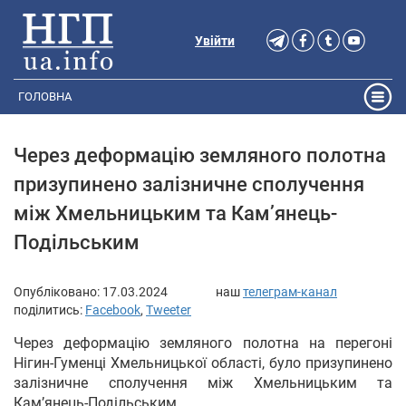
Увійти
ГОЛОВНА
Через деформацію земляного полотна
призупинено залізничне сполучення
між Хмельницьким та Камʼянець-
Подільським
Опубліковано:
17.03.2024
наш
телеграм-канал
поділитись:
Facebook
,
Tweeter
Через деформацію земляного полотна на перегоні
Нігин-Гуменці Хмельницької області, було призупинено
залізничне сполучення між Хмельницьким та
Камʼянець-Подільським.