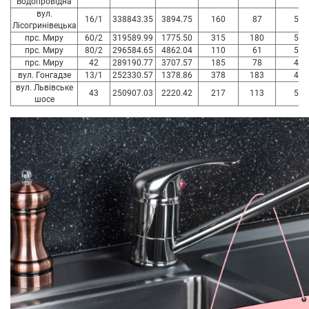
Водопровідна
вул.
16/1
338843.35
3894.75
160
87
54
Лісогринівецька
прс. Миру
60/2
319589.99
1775.50
315
180
57
прс. Миру
80/2
296584.65
4862.04
110
61
55
прс. Миру
42
289190.77
3707.57
185
78
42
вул. Гонгадзе
13/1
252330.57
1378.86
378
183
48
вул. Львівське
43
250907.03
2220.42
217
113
52
шосе