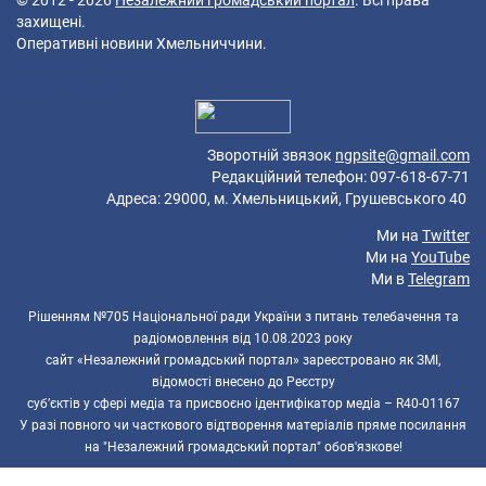
© 2012 - 2026
Незалежний громадський портал
. Всі права
захищені.
Оперативні новини Хмельниччини.
47 queries in 0,181 seconds.
Platform: Mobile.
Зворотній звязок
ngpsite@gmail.com
Редакційний телефон: 097-618-67-71
Адреса: 29000, м. Хмельницький, Грушевського 40
Ми на
Twitter
Ми на
YouTube
Ми в
Telegram
Рішенням №705 Національної ради України з питань телебачення та
радіомовлення від 10.08.2023 року
сайт «Незалежний громадський портал» зареєстровано як ЗМІ,
відомості внесено до Реєстру
суб’єктів у сфері медіа та присвоєно ідентифікатор медіа – R40-01167
У разі повного чи часткового відтворення матеріалів пряме посилання
на "Незалежний громадський портал" обов'язкове!