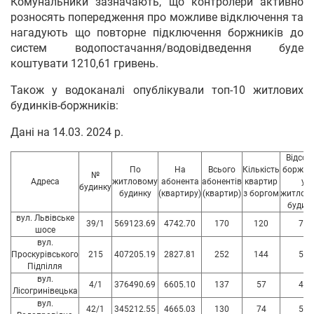
Комунальники зазначають, що контролери активно
розносять попередження про можливе відключення та
нагадують що повторне підключення боржників до
систем водопостачання/водовідведення буде
коштувати 1210,61 гривень.
Також у водоканалі опублікували топ-10 житлових
будинків-боржників:
Дані на 14.03. 2024 р.
Відсот
По
На
Всього
Кількість
боржни
№
Адреса
житловому
абонента
абонентів
квартир
у
будинку
будинку
(квартиру)
(квартир)
з боргом
житлов
будин
вул. Львівське
39/1
569123.69
4742.70
170
120
70
шосе
вул.
Проскурівського
215
407205.19
2827.81
252
144
57
Підпілля
вул.
4/1
376490.69
6605.10
137
57
41
Лісогринівецька
вул.
42/1
345212.55
4665.03
130
74
56