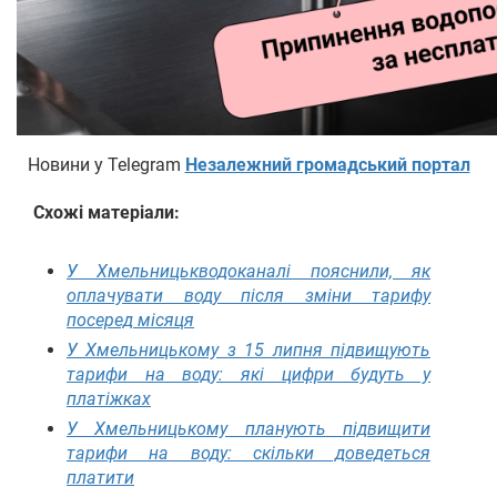
Новини у Telegram
Незалежний громадський портал
Схожі матеріали:
У Хмельницькводоканалі пояснили, як
оплачувати воду після зміни тарифу
посеред місяця
У Хмельницькому з 15 липня підвищують
тарифи на воду: які цифри будуть у
платіжках
У Хмельницькому планують підвищити
тарифи на воду: скільки доведеться
платити