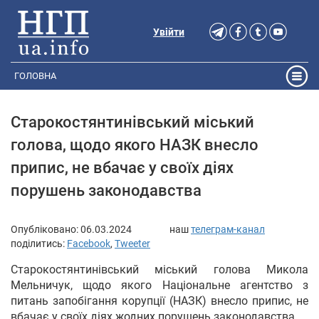
Увійти
ГОЛОВНА
Старокостянтинівський міський
голова, щодо якого НАЗК внесло
припис, не вбачає у своїх діях
порушень законодавства
Опубліковано:
06.03.2024
наш
телеграм-канал
поділитись:
Facebook
,
Tweeter
Старокостянтинівський міський голова Микола
Мельничук, щодо якого Національне агентство з
питань запобігання корупції (НАЗК) внесло припис, не
вбачає у своїх діях жодних порушень законодавства.