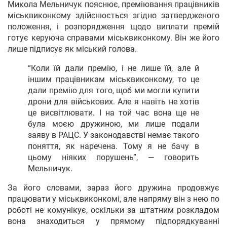
Микола Мельничук пояснює, преміювання працівників
міськвиконкому здійснюється згідно затвердженого
положення, і розпорядження щодо виплати премій
готує керуюча справами міськвиконкому. Він же його
лише підписує як міський голова.
“Коли їй дали премію, і не лише їй, але й
іншим працівникам міськвиконкому, то це
дали премію для того, щоб ми могли купити
дрони для військових. Але я навіть не хотів
це висвітлювати. І на той час вона ще не
була моєю дружиною, ми лише подали
заяву в РАЦС. У законодавстві немає такого
поняття, як наречена. Тому я не бачу в
цьому ніяких порушень”, — говорить
Мельничук.
За його словами, зараз його дружина продовжує
працювати у міськвиконкомі, але напряму він з нею по
роботі не комунікує, оскільки за штатним розкладом
вона знаходиться у прямому підпорядкуванні