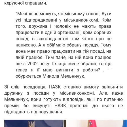
керуючої справами.
“Мені ж не можуть, як міському голові, бути
усі підпорядковані у міськвиконкомі. Крім
того, дружина і чоловік не мають права
працювати в одній організації, крім обраних
посад, в законодавстві там чітко про це
написано. А я обіймаю обрану посаду. Тому
вона має право працювати на тій посаді, на
якій працює. Тим паче, на ній вона працює
ще з 2002 року. І якщо мене обрали, то що
тепер я її маю вигнати з роботи? , —
обурюється Микола Мельничук.
Зі слів посадовця, НАЗК ставило вимогу звільнити
дружину з посади у міськвиконкомі. Але, каже
Мельничук, вони готують відповідь, як і по питанню
премій, бо висунуті НАЗК претензії до нього не
підпадають під порушення.