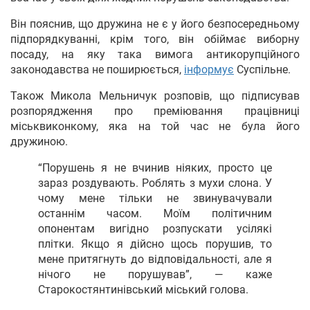
Він пояснив, що дружина не є у його безпосередньому
підпорядкуванні, крім того, він обіймає виборну
посаду, на яку така вимога антикорупційного
законодавства не поширюється,
інформує
Суспільне.
Також Микола Мельничук розповів, що підписував
розпорядження про преміювання працівниці
міськвиконкому, яка на той час не була його
дружиною.
“Порушень я не вчинив ніяких, просто це
зараз роздувають. Роблять з мухи слона. У
чому мене тільки не звинувачували
останнім часом. Моїм політичним
опонентам вигідно розпускати усілякі
плітки. Якщо я дійсно щось порушив, то
мене притягнуть до відповідальності, але я
нічого не порушував”, — каже
Старокостянтинівський міський голова.