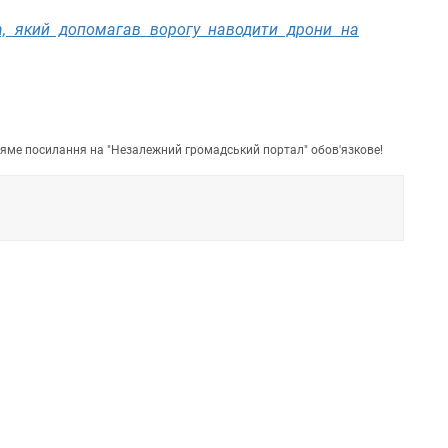
, який допомагав ворогу наводити дрони на
пряме посилання на "Незалежний громадський портал" обов'язкове!