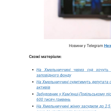
Новини у Telegram
Нез
Схожі матеріали:
На Хмельниччині через суд хочуть 
заповідного фонду
На Хмельниччині судитимуть депутата с
активів
Забудовник у Кам’янці-Подільському пі
600 тисяч гривень
На Хмельниччині жінку засудили до 2,5