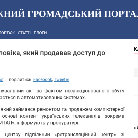
ЖНИЙ ГРОМАДСЬКИЙ ПОРТА
ПОРТАЖ
СТАТТІ
БЛОГИ
К
овіка, який продавав доступ до
ал
поділитись:
Facebook
,
Tweeter
нувальний акт за фактом несанкціонованого збуту
гається в автоматизованих системах.
, який займався ремонтом та продажем комп’ютерної
основі контент українських телеканалів, зокрема
ИТАЛ», інформують у прокуратурі.
«
 центру підпільний «ретрансляційний центр» зі