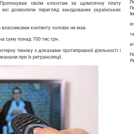
П
 Пропонував своїм клієнтам за щомісячну плату
П
 які дозволяли перегляд закодованих українських
Х
во
 із власниками контенту чоловік не мав.
ти
а суму понад 700 тис грн.
ві
ютерну техніку з доказами протиправної діяльності і
По
канали при їх ретрансляції.
Л