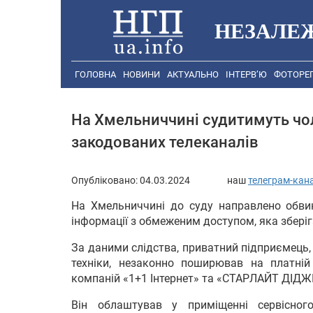
НЕЗАЛЕ
ГОЛОВНА
НОВИНИ
АКТУАЛЬНО
ІНТЕРВ’Ю
ФОТОРЕ
На Хмельниччині судитимуть чол
закодованих телеканалів
Опубліковано:
04.03.2024
наш
телеграм-кан
На Хмельниччині до суду направлено обви
інформації з обмеженим доступом, яка збері
За даними слідства, приватний підприємець
техніки, незаконно поширював на платній 
компаній «1+1 Інтернет» та «СТАРЛАЙТ ДІДЖ
Він облаштував у приміщенні сервісного