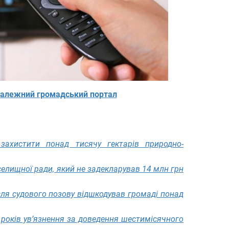
алежний громадський портал
захистити понад тисячу гектарів природно-
елищної ради, який не задекларував 14 млн грн
сля судового позову відшкодував громаді понад
 років ув’язнення за доведення шестимісячного