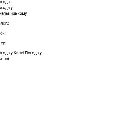
огода
огода у
мельницькому
лог.:
ск:
тер:
года у Києві
Погода у
ьвові