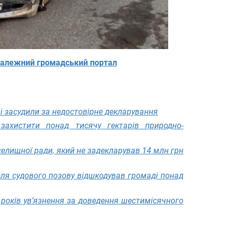
алежний громадський портал
і засудили за недостовірне декларування
захистити понад тисячу гектарів природно-
елищної ради, який не задекларував 14 млн грн
сля судового позову відшкодував громаді понад
 років ув’язнення за доведення шестимісячного