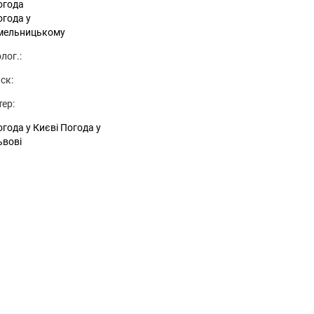
огода
огода у
мельницькому
лог.:
ск:
тер:
года у Києві
Погода у
ьвові