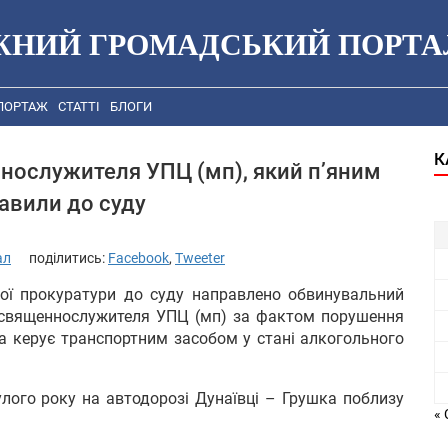
ЖНИЙ ГРОМАДСЬКИЙ ПОРТА
ПОРТАЖ
СТАТТІ
БЛОГИ
К
нослужителя УПЦ (мп), який п’яним
авили до суду
ал
поділитись:
Facebook
,
Tweeter
ої прокуратури до суду направлено обвинувальний
і священнослужителя УПЦ (мп) за фактом порушення
а керує транспортним засобом у стані алкогольного
улого року на автодорозі Дунаївці – Грушка поблизу
« 