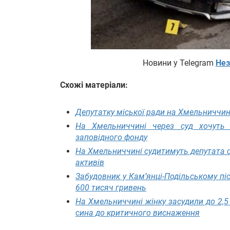
Новини у Telegram
Нез
Схожі матеріали:
Депутатку міської ради на Хмельниччин
На Хмельниччині через суд хочуть 
заповідного фонду
На Хмельниччині судитимуть депутата с
активів
Забудовник у Кам’янці-Подільському пі
600 тисяч гривень
На Хмельниччині жінку засудили до 2,5
сина до критичного виснаження