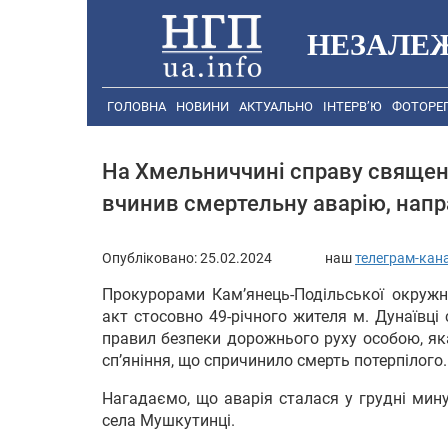
НЕЗАЛЕ
ГОЛОВНА
НОВИНИ
АКТУАЛЬНО
ІНТЕРВ’Ю
ФОТОРЕ
На Хмельниччині справу священ
вчинив смертельну аварію, напр
Опубліковано:
25.02.2024
наш
телеграм-кан
Прокурорами Кам’янець-Подільської окружн
акт стосовно 49-річного жителя м. Дунаївц
правил безпеки дорожнього руху особою, як
сп’яніння, що спричинило смерть потерпілого.
Нагадаємо, що аварія сталася у грудні мин
села Мушкутинці.