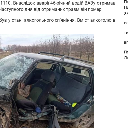
П
1110. Внаслідок аварії 46-річний водій ВАЗу отримав
П
 Наступного дня від отриманих травм він помер.
Х
ув у стані алкогольного сп’яніння. Вміст алкоголю в
во
ти
ві
По
Л