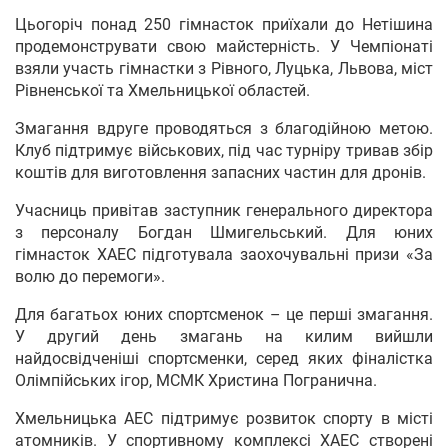
Цьогоріч понад 250 гімнасток приїхали до Нетішина
продемонструвати свою майстерність. У Чемпіонаті
взяли участь гімнастки з Рівного, Луцька, Львова, міст
Рівненської та Хмельницької областей.
Змагання вдруге проводяться з благодійною метою.
Клуб підтримує військових, під час турніру тривав збір
коштів для виготовлення запасних частин для дронів.
Учасниць привітав заступник генерального директора
з персоналу Богдан Шмигельський. Для юних
гімнасток ХАЕС підготувала заохочувальні призи «За
волю до перемоги».
Для багатьох юних спортсменок – це перші змагання.
У другий день змагань на килим вийшли
найдосвідченіші спортсменки, серед яких фіналістка
Олімпійських ігор, МСМК Христина Погранична.
Хмельницька АЕС підтримує розвиток спорту в місті
атомників. У спортивному комплексі ХАЕС створені