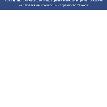
У разі повного чи часткового відтворення матеріалів пряме посилання
на "Незалежний громадський портал" обов'язкове!