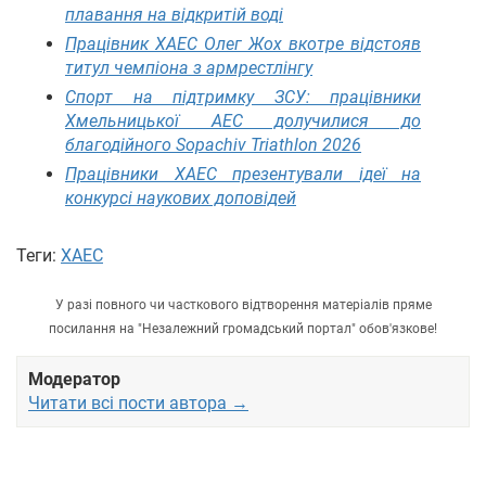
плавання на відкритій воді
Працівник ХАЕС Олег Жох вкотре відстояв
титул чемпіона з армрестлінгу
Спорт на підтримку ЗСУ: працівники
Хмельницької АЕС долучилися до
благодійного Sopachiv Triathlon 2026
Працівники ХАЕС презентували ідеї на
конкурсі наукових доповідей
Теги:
ХАЕС
У разі повного чи часткового відтворення матеріалів пряме
посилання на "Незалежний громадський портал" обов'язкове!
Модератор
Читати всі пости автора →