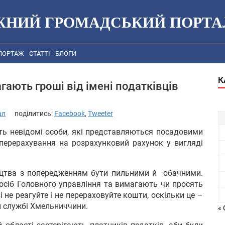
ЖНИЙ ГРОМАДСЬКИЙ ПОРТА
ПОРТАЖ
СТАТТІ
БЛОГИ
К
ають гроші від імені податківців
ал
поділитись:
Facebook
,
Tweeter
ь невідомі особи, які представляються посадовими
перерахування на розрахунковий рахунок у вигляді
ицтва з попередженням бути пильними й обачними.
осіб Головного управління та вимагають чи просять
 не реагуйте і не перераховуйте кошти, оскільки це –
й службі Хмельниччини.
« 