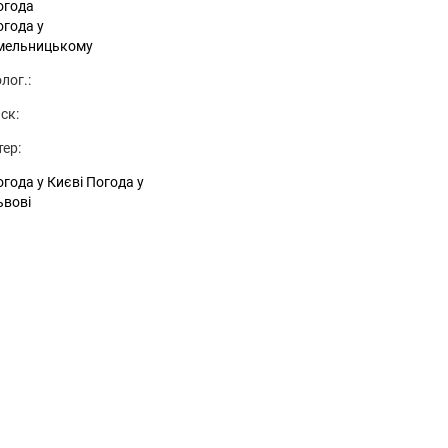
огода
огода у
мельницькому
лог.:
ск:
тер:
года у Києві
Погода у
ьвові