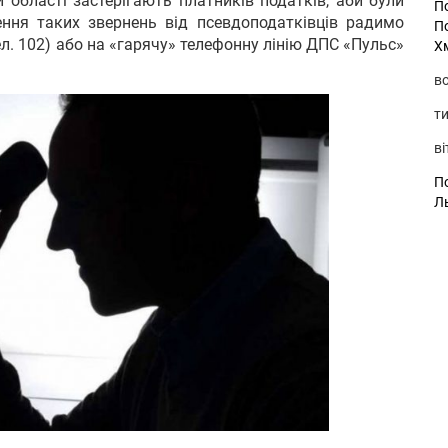
 області застерігають платників податків, аби були
П
ння таких звернень від псевдоподатківців радимо
П
тел. 102) або на «гарячу» телефонну лінію ДПС «Пульс»
Х
во
ти
ві
По
Л