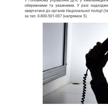
У Головному управлінні ДПС у Хмельницькій
обережними та уважними. У разі надходже
звертатися до органів Національної поліції (
за тел. 0-800-501-007 (напрямок 5).