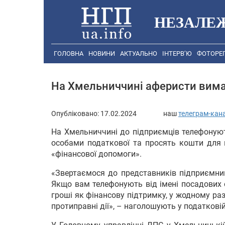
НЕЗАЛЕ
ГОЛОВНА
НОВИНИ
АКТУАЛЬНО
ІНТЕРВ’Ю
ФОТОРЕ
На Хмельниччині аферисти вимаг
Опубліковано:
17.02.2024
наш
телеграм-кан
На Хмельниччині до підприємців телефонуют
особами податкової та просять кошти для 
«фінансової допомоги».
«Звертаємося до представників підприємн
Якщо вам телефонують від імені посадових 
гроші як фінансову підтримку, у жодному разі
протиправні дії», – наголошують у податкові