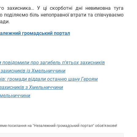
о захисника… У ці скорботні дні невимовна туга
 поділяємо біль непоправної втрати та співчуваємо
мади.
алежний громадський портал
 повідомили про загибель п’ятьох захисників
 захисників із Хмельниччини
нів: громади віддали останню шану Героям
 захисників з Хмельниччини
 Хмельниччини
пряме посилання на "Незалежний громадський портал" обов'язкове!