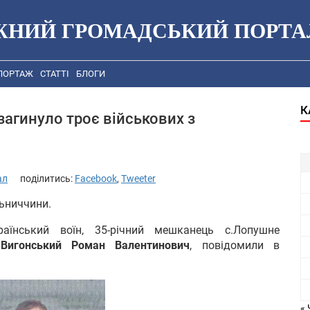
ЖНИЙ ГРОМАДСЬКИЙ ПОРТА
ПОРТАЖ
СТАТТІ
БЛОГИ
К
 загинуло троє військових з
ал
поділитись:
Facebook
,
Tweeter
льниччини.
аїнський воїн, 35-річний мешканець с.Лопушне
у
Вигонський Роман Валентинович
, повідомили в
« 