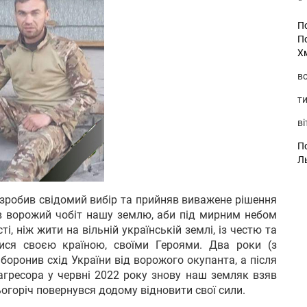
П
П
Х
во
ти
ві
По
Л
 зробив свідомий вибір та прийняв виважене рішення
в ворожий чобіт нашу землю, аби під мирним небом
і, ніж жити на вільній українській землі, із честю та
тися своєю країною, своїми Героями. Два роки (з
о боронив схід України від ворожого окупанта, а після
гресора у червні 2022 року знову наш земляк взяв
огоріч повернувся додому відновити свої сили.