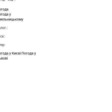
огода
огода у
мельницькому
лог.:
ск:
тер:
года у Києві
Погода у
ьвові