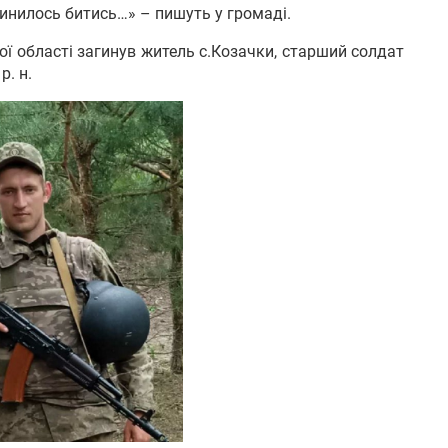
ипинилось битись…» – пишуть у громаді.
ої області загинув житель с.Козачки, старший солдат
р. н.