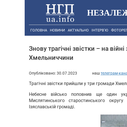
НЕЗАЛЕ
ГОЛОВНА
НОВИНИ
АКТУАЛЬНО
ІНТЕРВ’Ю
ФОТОРЕ
Знову трагічні звістки – на війні
Хмельниччини
Опубліковано:
30.07.2023
наш
телеграм-кан
Трагічні звістки прийшли у три громади Хме
Небесне військо поповнив ще один укр
Мислятинського старостинського округ
Ізяславській громаді.