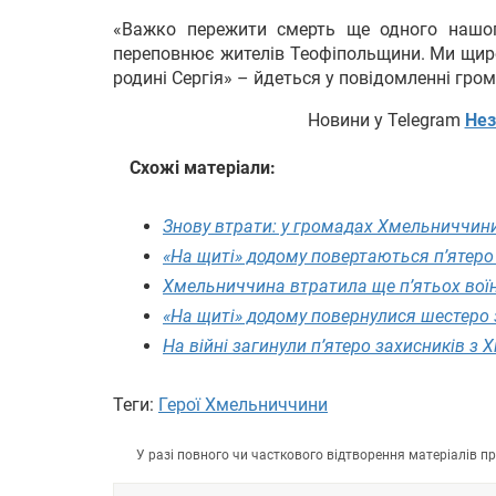
«Важко пережити смерть ще одного нашог
переповнює жителів Теофіпольщини. Ми щиро
родині Сергія» – йдеться у повідомленні гро
Новини у Telegram
Нез
Схожі матеріали:
Знову втрати: у громадах Хмельниччини
«На щиті» додому повертаються п’ятеро
Хмельниччина втратила ще п’ятьох вої
«На щиті» додому повернулися шестеро
На війні загинули п’ятеро захисників з
Теги:
Герої Хмельниччини
У разі повного чи часткового відтворення матеріалів 