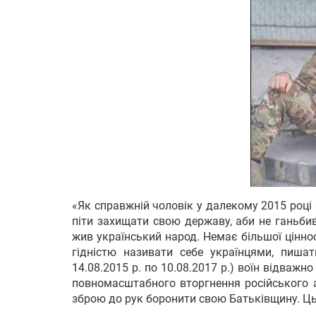
«Як справжній чоловік у далекому 2015 році
піти захищати свою державу, аби не ганьби
жив український народ. Немає більшої цінност
гідністю називати себе українцями, пиша
14.08.2015 р. по 10.08.2017 р.) воїн відважн
повномасштабного вторгнення російського а
зброю до рук боронити свою Батьківщину. Ць