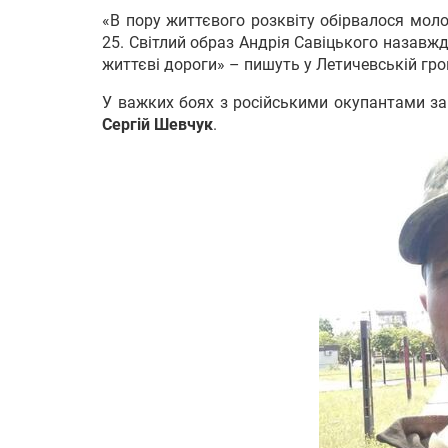
«В пору життєвого розквіту обірвалося мол
25. Світлий образ Андрія Савіцького назавжд
життєві дороги» – пишуть у Летичевській гро
У важких боях з російськими окупантами за
Сергій Шевчук
.