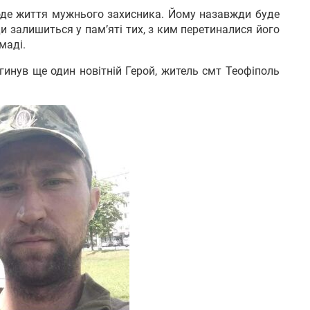
оде життя мужнього захисника. Йому назавжди буде
и залишиться у пам’яті тих, з ким перетиналися його
маді.
гинув ще один новітній Герой, житель смт Теофіполь