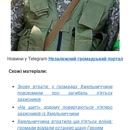
Новини у Telegram
Незалежний громадський портал
Схожі матеріали:
Знову втрати: у громадах Хмельниччини
повідомили про загибель п’ятьох
захисників
«На щиті» додому повертаються п’ятеро
захисників із Хмельниччини
Хмельниччина втратила ще п’ятьох воїнів:
громади віддали останню шану Героям