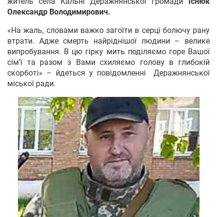
житель села Кальні Деражнянської громади
Існюк
Олександр Володимирович.
«На жаль, словами важко загоїти в серці болючу рану
втрати. Адже смерть найріднішої людини – велике
випробування. В цю гірку мить поділяємо горе Вашої
сім’ї та разом з Вами схиляємо голову в глибокій
скорботі» – йдеться у повідомленні Деражнянської
міської ради.