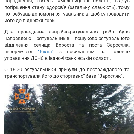
народження, житель Хмельницької області, відчув
погіршення стану здоров’я (загальну слабкість), тому
потребував допомоги рятувальників, щоб супроводити
його до підніжжя гори.
Для проведення аварійно-рятувальних робіт було
направлено рятувальників пошуково-рятувального
відділення селища Ворохта та поста Заросляк,
інформують
“Вікна”
з посиланням на Головне
управління ДСНС в Івано-Франківській області.
О 18:30 рятувальники прибули до постраждалого та
транспортували його до спортивної бази “Заросляк”.