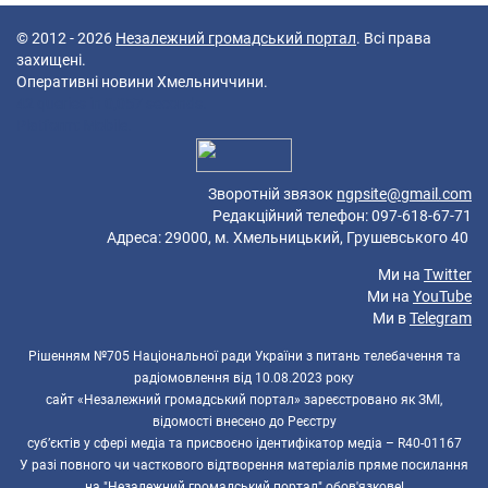
© 2012 - 2026
Незалежний громадський портал
. Всі права
захищені.
Оперативні новини Хмельниччини.
42 queries in 0,057 seconds.
Platform: Mobile.
Зворотній звязок
ngpsite@gmail.com
Редакційний телефон: 097-618-67-71
Адреса: 29000, м. Хмельницький, Грушевського 40
Ми на
Twitter
Ми на
YouTube
Ми в
Telegram
Рішенням №705 Національної ради України з питань телебачення та
радіомовлення від 10.08.2023 року
сайт «Незалежний громадський портал» зареєстровано як ЗМІ,
відомості внесено до Реєстру
суб’єктів у сфері медіа та присвоєно ідентифікатор медіа – R40-01167
У разі повного чи часткового відтворення матеріалів пряме посилання
на "Незалежний громадський портал" обов'язкове!