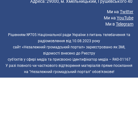
Адреса: 29000, м. Хмельницький, Грушевського 40
Ми на
Twitter
Ми на
YouTube
Ми в
Telegram
Рішенням №705 Національної ради України з питань телебачення та
радіомовлення від 10.08.2023 року
сайт «Незалежний громадський портал» зареєстровано як ЗМІ,
відомості внесено до Реєстру
суб’єктів у сфері медіа та присвоєно ідентифікатор медіа – R40-01167
У разі повного чи часткового відтворення матеріалів пряме посилання
на "Незалежний громадський портал" обов'язкове!