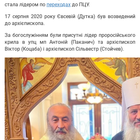
стала лідером по
переходах
до ПЦУ.
17 серпня 2020 року Євсевій (Дутка) був возведений
до архієпископа.
За богослужінням були присутні лідер проросійського
крила в упц мп Антоній (Паканич) та архієпископ
Віктор (Коцаба) і архієпископ Сільвестр (Стойчев).