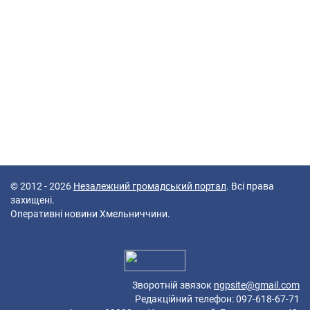
© 2012 - 2026
Незалежний громадський портал
. Всі права
захищені.
Оперативні новини Хмельниччини.
42 queries in 0,084 seconds.
Platform: Mobile.
Зворотній звязок
ngpsite@gmail.com
Редакційний телефон: 097-618-67-71