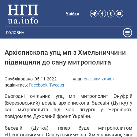
Увійти
ГОЛОВНА
Архієпископа упц мп з Хмельниччини
підвищили до сану митрополита
Опубліковано:
05.11.2022
наш
телеграм-канал
поділитись:
Facebook
,
Tweeter
Сьогодні очільник упц мп митрополит Онуфрій
(Березовський) возвів архієпископа Євсевія (Дутку) у
сан митрополита під час літургії у Чернівцях,
повідомляє Духовний фронт України.
Євсевій (Дутка) тепер буде митрополитом
«Шепетівським і Славутським» на Хмельниччині, яка