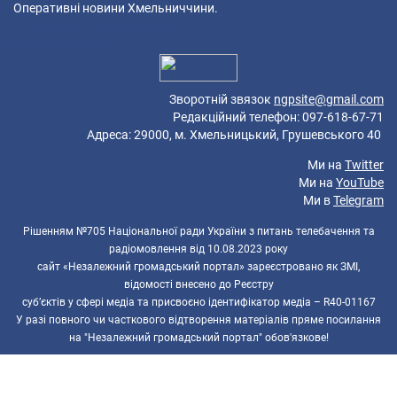
Оперативні новини Хмельниччини.
42 queries in 0,059 seconds.
Platform: Mobile.
Зворотній звязок
ngpsite@gmail.com
Редакційний телефон: 097-618-67-71
Адреса: 29000, м. Хмельницький, Грушевського 40
Ми на
Twitter
Ми на
YouTube
Ми в
Telegram
Рішенням №705 Національної ради України з питань телебачення та
радіомовлення від 10.08.2023 року
сайт «Незалежний громадський портал» зареєстровано як ЗМІ,
відомості внесено до Реєстру
суб’єктів у сфері медіа та присвоєно ідентифікатор медіа – R40-01167
У разі повного чи часткового відтворення матеріалів пряме посилання
на "Незалежний громадський портал" обов'язкове!