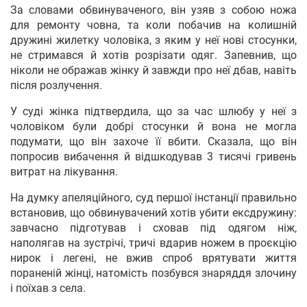
За словами обвинуваченого, він узяв з собою ножа
для ремонту човна, та коли побачив на колишній
дружині жилетку чоловіка, з яким у неї нові стосунки,
не стримався й хотів розрізати одяг. Запевнив, що
ніколи не ображав жінку й завжди про неї дбав, навіть
після розлучення.
У суді жінка підтвердила, що за час шлюбу у неї з
чоловіком були добрі стосунки й вона не могла
подумати, що він захоче її вбити. Сказала, що він
попросив вибачення й відшкодував 3 тисячі гривень
витрат на лікування.
На думку апеляційного, суд першої інстанції правильно
встановив, що обвинувачений хотів убити ексдружину:
завчасно підготував і сховав під одягом ніж,
наполягав на зустрічі, тричі вдарив ножем в проєкцію
нирок і легені, не вжив спроб врятувати життя
пораненій жінці, натомість позбувся знаряддя злочину
і поїхав з села.