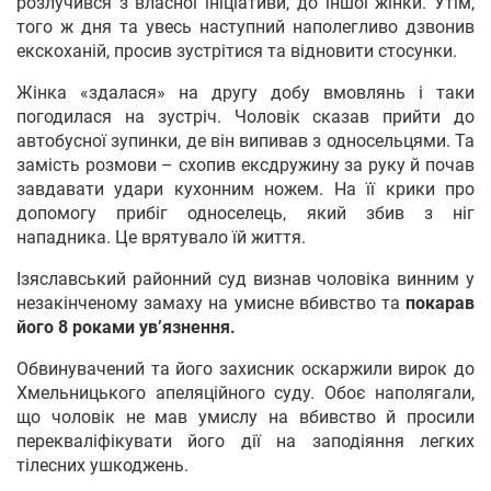
розлучився з власної ініціативи, до іншої жінки. Утім,
того ж дня та увесь наступний наполегливо дзвонив
екскоханій, просив зустрітися та відновити стосунки.
Жінка «здалася» на другу добу вмовлянь і таки
погодилася на зустріч. Чоловік сказав прийти до
автобусної зупинки, де він випивав з односельцями. Та
замість розмови – схопив ексдружину за руку й почав
завдавати удари кухонним ножем. На її крики про
допомогу прибіг односелець, який збив з ніг
нападника. Це врятувало їй життя.
Ізяславський районний суд визнав чоловіка винним у
незакінченому замаху на умисне вбивство та
покарав
його 8 роками ув’язнення.
Обвинувачений та його захисник оскаржили вирок до
Хмельницького апеляційного суду. Обоє наполягали,
що чоловік не мав умислу на вбивство й просили
перекваліфікувати його дії на заподіяння легких
тілесних ушкоджень.