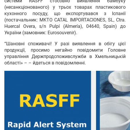
системи RASFF стосовно виявлення бамбуку
(несанкціонованого) у трьох товарах пластикового
кухонного посуду, що експортувався з Іспанії
(постачальник: MKTO CATAL IMPORTACIONES, SL, Ctra.
Huercal Overa, s/n Pulpí (Almería), 04640, Spain) до
України (замовник: Eurosouvenir).
“Шановні споживачі! У разі виявлення в обігу цієї
продукції, просимо негайно повідомити Головне
управління Держпродспоживслужби в Хмельницькій
області» – – йдеться в повідомленні.