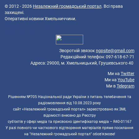
© 2012 - 2026
Незалежний громадський портал
. Всі права
захищені.
Оперативні новини Хмельниччини.
42 queries in 0,080 seconds.
Platform: Mobile.
Зворотній звязок
ngpsite@gmail.com
Редакційний телефон: 097-618-67-71
Адреса: 29000, м. Хмельницький, Грушевського 40
Ми на
Twitter
Ми на
YouTube
Ми в
Telegram
Рішенням №705 Національної ради України з питань телебачення та
радіомовлення від 10.08.2023 року
сайт «Незалежний громадський портал» зареєстровано як ЗМІ,
відомості внесено до Реєстру
суб’єктів у сфері медіа та присвоєно ідентифікатор медіа – R40-01167
У разі повного чи часткового відтворення матеріалів пряме посилання
на "Незалежний громадський портал" обов'язкове!