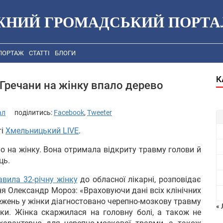
ЖНИЙ ГРОМАДСЬКИЙ ПОРТА
ПОРТАЖ
СТАТТІ
БЛОГИ
К
Гречани на жінку впало дерево
ал
поділитись:
Facebook
,
Tweeter
ті
Хмельницький LIVE
.
о на жінку. Вона отримала відкриту травму голови й
ць.
авила 32-річну жінку
до обласної лікарні, розповідає
ння Олександр Мороз: «Враховуючи дані всіх клінічних
ежень у жінки діагностовано черепно-мозкову травму
«
ітки. Жінка скаржилася на головну болі, а також не