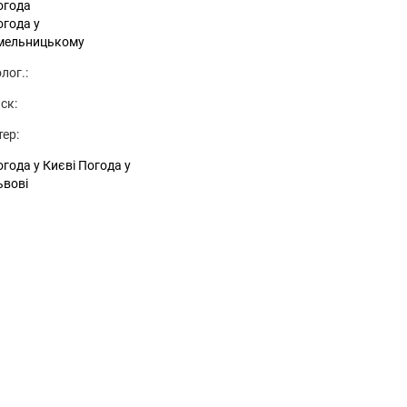
огода
огода у
мельницькому
лог.:
ск:
тер:
года у Києві
Погода у
ьвові