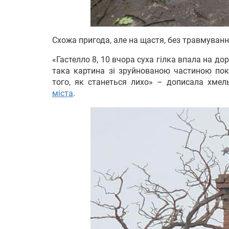
Схожа пригода, але на щастя, без травмування
«Гастелло 8, 10 вчора суха гілка впала на дор
така картина зі зруйнованою частиною покр
того, як станеться лихо» – дописала хмел
міста
.