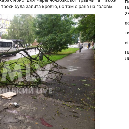
характерно для черепно-мозкової травми, а також
П
о трохи була залита кров’ю, бо там є рана на голові».
П
Х
во
ти
ві
По
Л