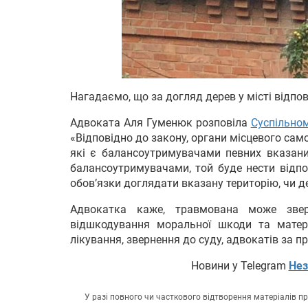
Нагадаємо, що за догляд дерев у місті відпо
Адвоката Аля Гуменюк розповіла
Суспільно
«Відповідно до закону, органи місцевого с
які є балансоутримувачами певних вказаних
балансоутримувачами, той буде нести відпо
обов’язки доглядати вказану територію, чи де
Адвокатка каже, травмована може зве
відшкодування моральної шкоди та матері
лікування, звернення до суду, адвокатів за
Новини у Telegram
Нез
У разі повного чи часткового відтворення матеріалів 