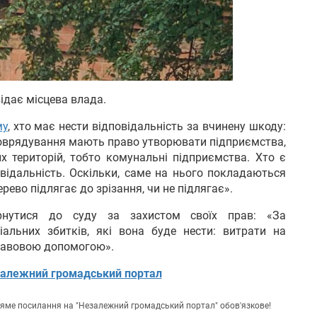
відає місцева влада.
му
, хто має нести відповідальність за вчинену шкоду:
амоврядування мають право утворювати підприємства,
 територій, тобто комунальні підприємства. Хто є
відальність. Оскільки, саме на нього покладаються
рево підлягає до зрізання, чи не підлягає».
рнутися до суду за захистом своїх прав: «За
альних збитків, які вона буде нести: витрати на
 правовою допомогою».
алежний громадський портал
пряме посилання на "Незалежний громадський портал" обов'язкове!