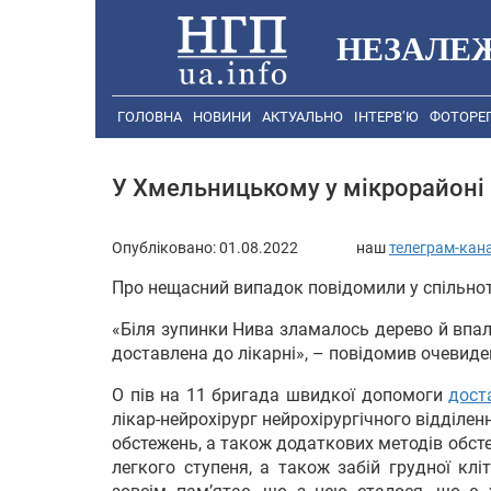
НЕЗАЛЕ
ГОЛОВНА
НОВИНИ
АКТУАЛЬНО
ІНТЕРВ’Ю
ФОТОРЕ
У Хмельницькому у мікрорайоні 
Опубліковано:
01.08.2022
наш
телеграм-кан
Про нещасний випадок повідомили у спільно
«Біля зупинки Нива зламалось дерево й впал
доставлена до лікарні», – повідомив очевиде
О пів на 11 бригада швидкої допомоги
дост
лікар-нейрохірург нейрохірургічного відділе
обстежень, а також додаткових методів обст
легкого ступеня, а також забій грудної кл