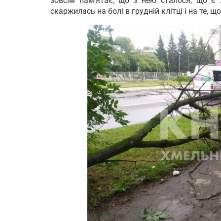
зовсім пам’ятає, що з нею сталося, що є 
скаржилась на болі в грудній клітці і на те, щ