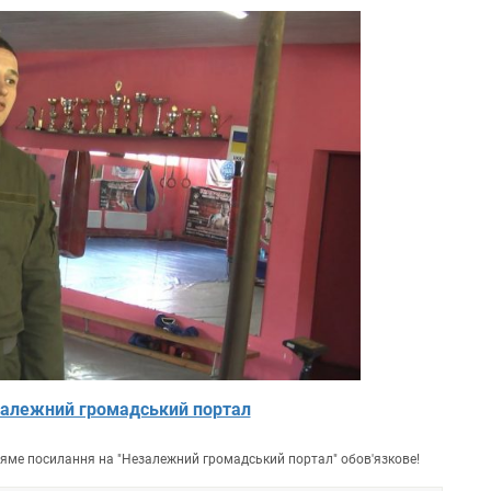
алежний громадський портал
пряме посилання на "Незалежний громадський портал" обов'язкове!