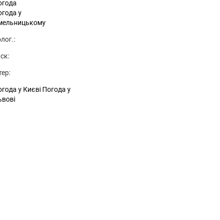
огода
огода у
мельницькому
лог.:
ск:
тер:
года у Києві
Погода у
ьвові