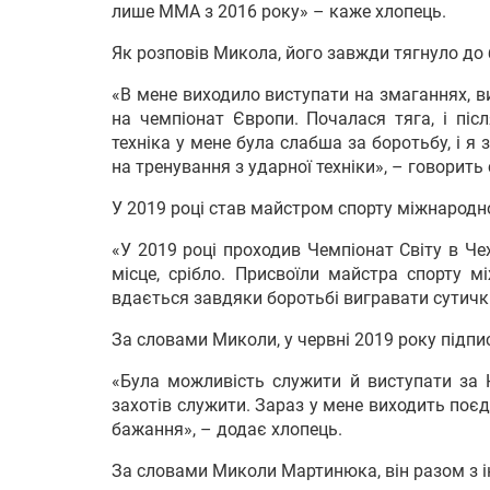
лише ММА з 2016 року» – каже хлопець.
Як розповів Микола, його завжди тягнуло до б
«В мене виходило виступати на змаганнях, ви
на чемпіонат Європи. Почалася тяга, і піс
техніка у мене була слабша за боротьбу, і я
на тренування з ударної техніки», – говорить
У 2019 році став майстром спорту міжнародно
«У 2019 році проходив Чемпіонат Світу в Чех
місце, срібло. Присвоїли майстра спорту м
вдається завдяки боротьбі вигравати сутич
За словами Миколи, у червні 2019 року підпи
«Була можливість служити й виступати за Н
захотів служити. Зараз у мене виходить поє
бажання», – додає хлопець.
За словами Миколи Мартинюка, він разом з