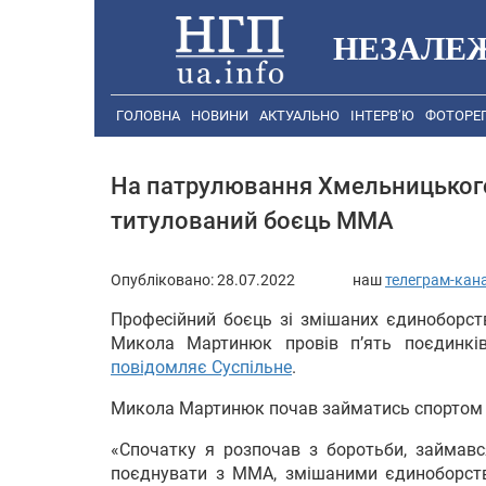
НЕЗАЛЕ
ГОЛОВНА
НОВИНИ
АКТУАЛЬНО
ІНТЕРВ’Ю
ФОТОРЕ
На патрулювання Хмельницького 
титулований боєць ММА
Опубліковано:
28.07.2022
наш
телеграм-кан
Професійний боєць зі змішаних єдиноборств
Микола Мартинюк провів п’ять поєдинків
повідомляє Суспільне
.
Микола Мартинюк почав займатись спортом п
«Спочатку я розпочав з боротьби, займавс
поєднувати з ММА, змішаними єдиноборст