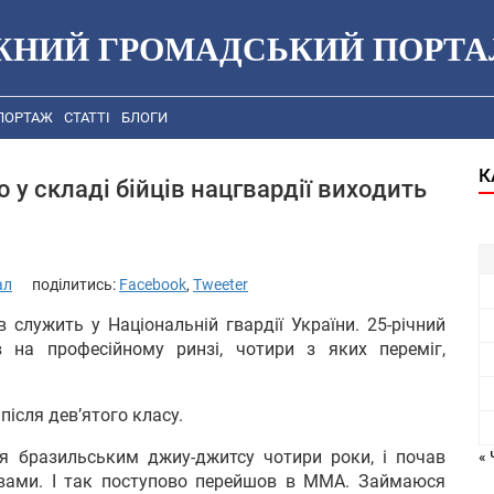
ЖНИЙ ГРОМАДСЬКИЙ ПОРТА
ПОРТАЖ
СТАТТІ
БЛОГИ
К
у складі бійців нацгвардії виходить
ал
поділитись:
Facebook
,
Tweeter
 служить у Національній гвардії України. 25-річний
 на професійному ринзі, чотири з яких переміг,
ісля дев’ятого класу.
я бразильським джиу-джитсу чотири роки, і почав
« 
вами. І так поступово перейшов в ММА. Займаюся