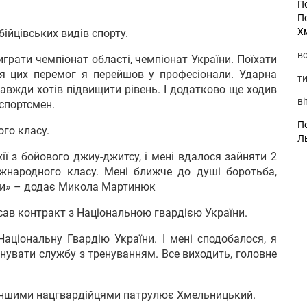
П
П
Х
ійцівських видів спорту.
во
грати чемпіонат області, чемпіонат України. Поїхати
ля цих перемог я перейшов у професіонали. Ударна
ти
 завжди хотів підвищити рівень. І додатково ще ходив
ві
 спортсмен.
По
го класу.
Л
ії з бойового джиу-джитсу, і мені вдалося зайняти 2
іжнародного класу. Мені ближче до душі боротьба,
ки» – додає Микола Мартинюк
сав контракт з Національною гвардією України.
аціональну Гвардію України. І мені сподобалося, я
днувати службу з тренуванням. Все виходить, головне
 іншими нацгвардійцями патрулює Хмельницький.