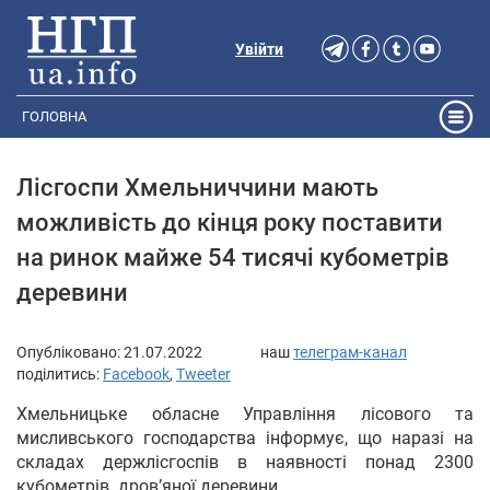
Увійти
ГОЛОВНА
Лісгоспи Хмельниччини мають
можливість до кінця року поставити
на ринок майже 54 тисячі кубометрів
деревини
Опубліковано:
21.07.2022
наш
телеграм-канал
поділитись:
Facebook
,
Tweeter
Хмельницьке обласне Управління лісового та
мисливського господарства інформує, що наразі на
складах держлісгоспів в наявності понад 2300
кубометрів дров’яної деревини.