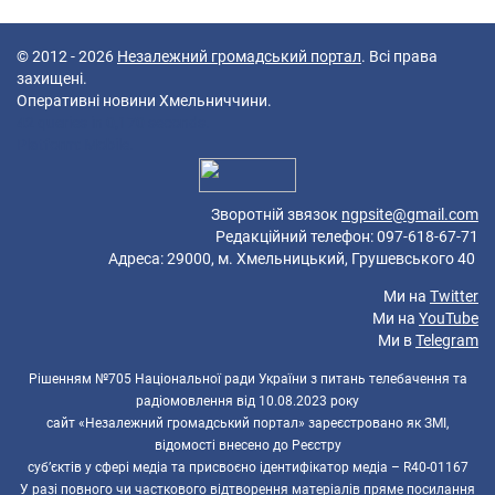
© 2012 - 2026
Незалежний громадський портал
. Всі права
захищені.
Оперативні новини Хмельниччини.
42 queries in 0,170 seconds.
Platform: Mobile.
Зворотній звязок
ngpsite@gmail.com
Редакційний телефон: 097-618-67-71
Адреса: 29000, м. Хмельницький, Грушевського 40
Ми на
Twitter
Ми на
YouTube
Ми в
Telegram
Рішенням №705 Національної ради України з питань телебачення та
радіомовлення від 10.08.2023 року
сайт «Незалежний громадський портал» зареєстровано як ЗМІ,
відомості внесено до Реєстру
суб’єктів у сфері медіа та присвоєно ідентифікатор медіа – R40-01167
У разі повного чи часткового відтворення матеріалів пряме посилання