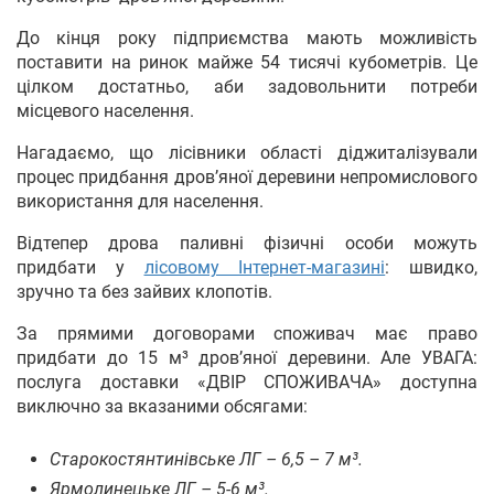
До кінця року підприємства мають можливість
поставити на ринок майже 54 тисячі кубометрів. Це
цілком достатньо, аби задовольнити потреби
місцевого населення.
Нагадаємо, що лісівники області діджиталізували
процес придбання дров’яної деревини непромислового
використання для населення.
Відтепер дрова паливні фізичні особи можуть
придбати у
лісовому Інтернет-магазині
: швидко,
зручно та без зайвих клопотів.
За прямими договорами споживач має право
придбати до 15 м³ дров’яної деревини. Але УВАГА:
послуга доставки «ДВІР СПОЖИВАЧА» доступна
виключно за вказаними обсягами:
Старокостянтинівське ЛГ – 6,5 – 7 м³.
Ярмолинецьке ЛГ – 5-6 м³.