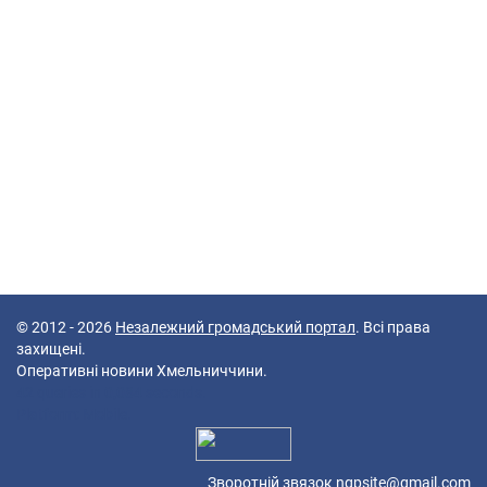
© 2012 - 2026
Незалежний громадський портал
. Всі права
захищені.
Оперативні новини Хмельниччини.
42 queries in 0,084 seconds.
Platform: Mobile.
Зворотній звязок
ngpsite@gmail.com