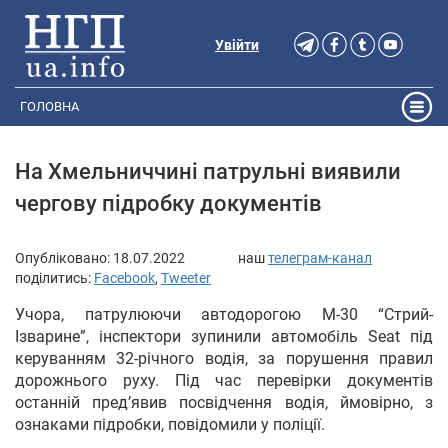
Увійти
ГОЛОВНА
На Хмельниччині патрульні виявили
чергову підробку документів
Опубліковано:
18.07.2022
наш
телеграм-канал
поділитись:
Facebook
,
Tweeter
Учора, патрулюючи автодорогою М-30 “Стрий-
Ізварине”, інспектори зупинили автомобіль Seat під
керуванням 32-річного водія, за порушення правил
дорожнього руху. Під час перевірки документів
останній пред’явив посвідчення водія, ймовірно, з
ознаками підробки, повідомили у поліції.