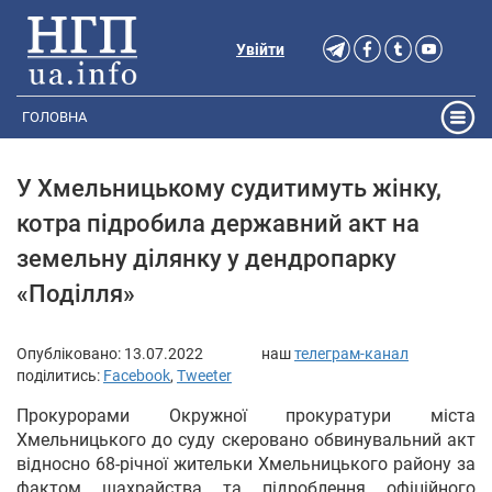
Увійти
ГОЛОВНА
У Хмельницькому судитимуть жінку,
котра підробила державний акт на
земельну ділянку у дендропарку
«Поділля»
Опубліковано:
13.07.2022
наш
телеграм-канал
поділитись:
Facebook
,
Tweeter
Прокурорами Окружної прокуратури міста
Хмельницького до суду скеровано обвинувальний акт
відносно 68-річної жительки Хмельницького району за
фактом шахрайства та підроблення офіційного