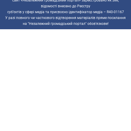
сайт «Незалежний громадський портал» зареєстровано як ЗМІ,
відомості внесено до Реєстру
суб’єктів у сфері медіа та присвоєно ідентифікатор медіа – R40-01167
У разі повного чи часткового відтворення матеріалів пряме посилання
на "Незалежний громадський портал" обов'язкове!