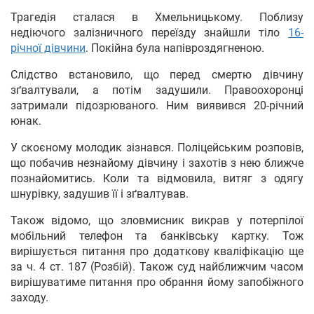
Трагедія сталася в Хмельницькому. Поблизу
недіючого залізничного переїзду знайшли тіло
16-
річної дівчини
. Покійна була напівроздягненою.
Слідство встановило, що перед смертю дівчину
зґвалтували, а потім задушили. Правоохоронці
затримали підозрюваного. Ним виявився 20-річний
юнак.
У скоєному молодик зізнався. Поліцейським розповів,
що побачив незнайому дівчину і захотів з нею ближче
познайомитись. Коли та відмовила, витяг з одягу
шнурівку, задушив її і зґвалтував.
Також відомо, що зловмисник викрав у потерпілої
мобільний телефон та банківську картку. Тож
вирішується питання про додаткову кваліфікацію ще
за ч. 4 ст. 187 (Розбій). Також суд найближчим часом
вирішуватиме питання про обрання йому запобіжного
заходу.