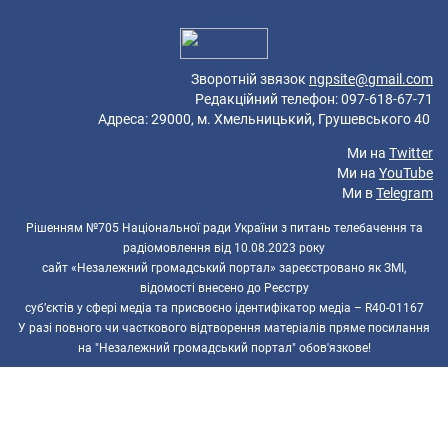
Platform: Mobile.
Зворотній звязок
ngpsite@gmail.com
Редакційний телефон: 097-618-67-71
Адреса: 29000, м. Хмельницький, Грушевського 40
Ми на
Twitter
Ми на
YouTube
Ми в
Telegram
Рішенням №705 Національної ради України з питань телебачення та
радіомовлення від 10.08.2023 року
сайт «Незалежний громадський портал» зареєстровано як ЗМІ,
відомості внесено до Реєстру
суб’єктів у сфері медіа та присвоєно ідентифікатор медіа – R40-01167
У разі повного чи часткового відтворення матеріалів пряме посилання
на "Незалежний громадський портал" обов'язкове!