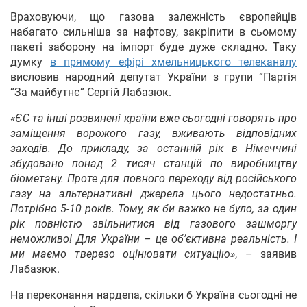
Враховуючи, що газова залежність європейців
набагато сильніша за нафтову, закріпити в сьомому
пакеті заборону на імпорт буде дуже складно. Таку
думку
в прямому ефірі хмельницького телеканалу
висловив народний депутат України з групи “Партія
“За майбутнє” Сергій Лабазюк.
«ЄС та інші розвинені країни вже сьогодні говорять про
заміщення ворожого газу, вживають відповідних
заходів. До прикладу, за останній рік в Німеччині
збудовано понад 2 тисяч станцій по виробництву
біометану. Проте для повного переходу від російського
газу на альтернативні джерела цього недостатньо.
Потрібно 5-10 років. Тому, як би важко не було, за один
рік повністю звільнитися від газового зашморгу
неможливо! Для України – це об’єктивна реальність. І
ми маємо тверезо оцінювати ситуацію»
, – заявив
Лабазюк.
На переконання нардепа, скільки б Україна сьогодні не