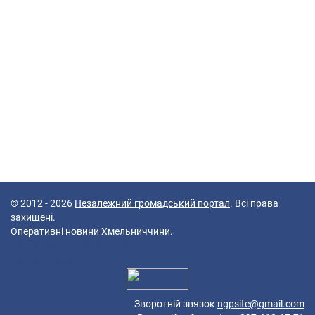
© 2012 - 2026
Незалежний громадський портал
. Всі права
захищені.
Оперативні новини Хмельниччини.
42 queries in 0,172 seconds.
Platform: Mobile.
Зворотній звязок
ngpsite@gmail.com