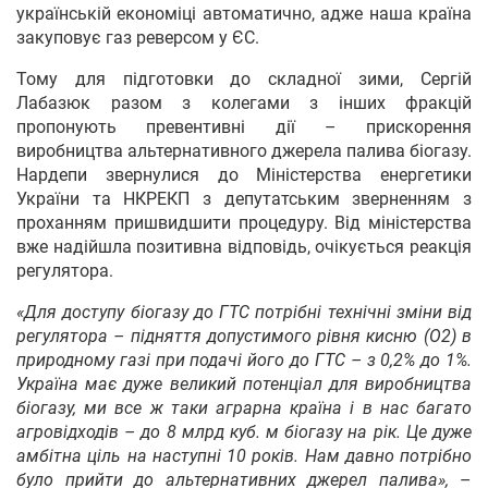
українській економіці автоматично, адже наша країна
закуповує газ реверсом у ЄС.
Тому для підготовки до складної зими, Сергій
Лабазюк разом з колегами з інших фракцій
пропонують превентивні дії – прискорення
виробництва альтернативного джерела палива біогазу.
Нардепи звернулися до Міністерства енергетики
України та НКРЕКП з депутатським зверненням з
проханням пришвидшити процедуру. Від міністерства
вже надійшла позитивна відповідь, очікується реакція
регулятора.
«Для доступу біогазу до ГТС потрібні технічні зміни від
регулятора – підняття допустимого рівня кисню (О2) в
природному газі при подачі його до ГТС – з 0,2% до 1%.
Україна має дуже великий потенціал для виробництва
біогазу, ми все ж таки аграрна країна і в нас багато
агровідходів – до 8 млрд куб. м біогазу на рік. Це дуже
амбітна ціль на наступні 10 років.
Нам давно потрібно
було прийти до альтернативних джерел палива»,
–