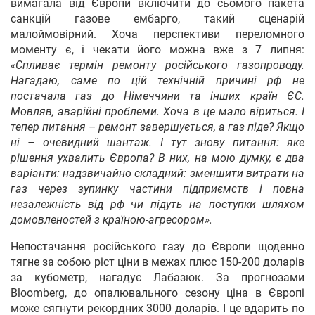
вимагала від Європи включити до сьомого пакета
санкцій газове ембарго, такий сценарій
малоймовірний. Хоча перспективи переломного
моменту є, і чекати його можна вже з 7 липня:
«Спливає термін ремонту російського газопроводу.
Нагадаю, саме по цій технічній причині рф не
постачала газ до Німеччини та інших країн ЄС.
Мовляв, аварійні проблеми. Хоча в це мало віриться. І
тепер питання – ремонт завершується, а газ піде? Якщо
ні – очевидний шантаж. І тут знову питання: яке
рішення ухвалить Європа? В них, на мою думку, є два
варіанти: надзвичайно складний: зменшити витрати на
газ через зупинку частини підприємств і повна
незалежність від рф чи підуть на поступки шляхом
домовленостей з країною-агресором».
Непостачання російського газу до Європи щоденно
тягне за собою ріст ціни в межах плюс 150-200 доларів
за кубометр, нагадує Лабазюк. За прогнозами
Bloomberg, до опалювального сезону ціна в Європі
може сягнути рекордних 3000 доларів. І це вдарить по