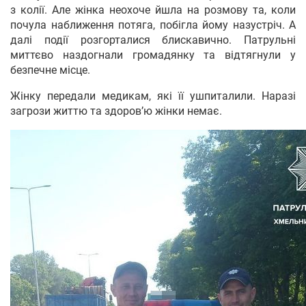
з колії. Але жінка неохоче йшла на розмову та, коли
почула наближення потяга, побігла йому назустріч. А
далі події розгорталися блискавично. Патрульні
миттєво наздогнали громадянку та відтягнули у
безпечне місце.
Жінку передали медикам, які її ушпиталили. Наразі
загрози життю та здоров’ю жінки немає.