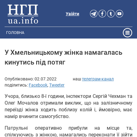
Увійти
ГОЛОВНА
У Хмельницькому жінка намагалась
кинутись під потяг
Опубліковано:
02.07.2022
наш
телеграм-канал
поділитись:
Facebook
,
Tweeter
Учора, близько 8-ї години, інспектори Сергій Чехман та
Олег Мочалов отримали виклик, що на залізничному
переїзді жінка ходить поблизу колій і, ймовірно, має
намір вчинити самогубство.
Патрульні оперативно прибули на місце та,
спілкуючись з жінкою, намагались переконати її зійти