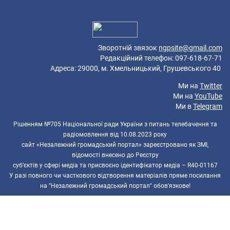
42 queries in 0,085 seconds.
Platform: Mobile.
Зворотній звязок
ngpsite@gmail.com
Редакційний телефон: 097-618-67-71
Адреса: 29000, м. Хмельницький, Грушевського 40
Ми на
Twitter
Ми на
YouTube
Ми в
Telegram
Рішенням №705 Національної ради України з питань телебачення та
радіомовлення від 10.08.2023 року
сайт «Незалежний громадський портал» зареєстровано як ЗМІ,
відомості внесено до Реєстру
суб’єктів у сфері медіа та присвоєно ідентифікатор медіа – R40-01167
У разі повного чи часткового відтворення матеріалів пряме посилання
на "Незалежний громадський портал" обов'язкове!