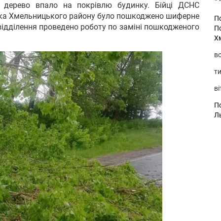
 дерево впало на покрівлю будинку. Бійці ДСНС
івка Хмельницького району було пошкоджено шиферне
П
відділення проведено роботу по заміні пошкодженого
П
Х
во
ти
ві
По
Л