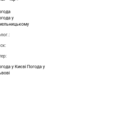
огода
огода у
мельницькому
лог.:
ск:
тер:
года у Києві
Погода у
ьвові