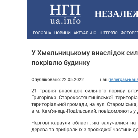
НЕЗАЛЕ
ГОЛОВНА
НОВИНИ
АКТУАЛЬНО
ІНТЕРВ’Ю
ФОТОРЕ
У Хмельницькому внаслідок силь
покрівлю будинку
Опубліковано:
22.05.2022
наш
телеграм-кан
21 травня внаслідок сильного пориву вітр
Григорівка Старокостянтинівської територі
територіальної громади, на вул. Староміська
в м. Кам’янець-Подільський, повідомляють 
Чергові караули області, які залучалися на
дерева та прибрали їх з проїжджої частини до