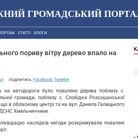
ЖНИЙ ГРОМАДСЬКИЙ ПОРТА
ПОРТАЖ
СТАТТІ
БЛОГИ
К
ного пориву вітру дерево впало на
ал
поділитись:
Facebook
,
Tweeter
у на автодороги було повалено дерева поблизу с.
альної громади, поблизу с. Слобідка Розсошанської
, що в обласному центрі та на вул. Данила Галицького
у ДСНС Хмельниччини.
 ліквідацію наслідків негоди розкрижували повалені
ріг.
« 