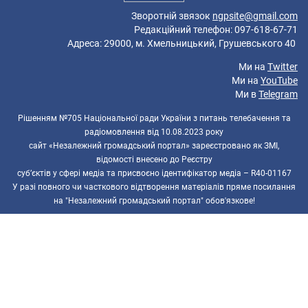
Зворотній звязок
ngpsite@gmail.com
Редакційний телефон: 097-618-67-71
Адреса: 29000, м. Хмельницький, Грушевського 40
Ми на
Twitter
Ми на
YouTube
Ми в
Telegram
Рішенням №705 Національної ради України з питань телебачення та
радіомовлення від 10.08.2023 року
сайт «Незалежний громадський портал» зареєстровано як ЗМІ,
відомості внесено до Реєстру
суб’єктів у сфері медіа та присвоєно ідентифікатор медіа – R40-01167
У разі повного чи часткового відтворення матеріалів пряме посилання
на "Незалежний громадський портал" обов'язкове!