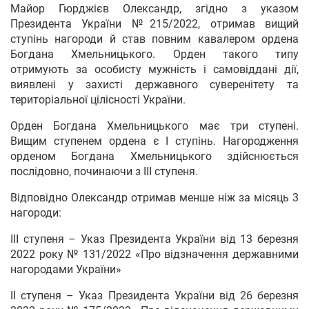
Майор Гюрджієв Олександр, згідно з указом
Президента України №215/2022, отримав вищий
ступінь нагороди й став повним кавалером ордена
Богдана Хмельницького. Орден такого типу
отримують за особисту мужність і самовіддані дії,
виявлені у захисті державного суверенітету та
територіальної цілісності України.
Орден Богдана Хмельницького має три ступені.
Вищим ступенем ордена є І ступінь. Нагородження
орденом Богдана Хмельницького здійснюється
послідовно, починаючи з III ступеня.
Відповідно Олександр отримав менше ніж за місяць 3
нагороди:
III ступеня – Указ Президента України від 13 березня
2022 року № 131/2022 «Про відзначення державними
нагородами України»
II ступеня – Указ Президента України від 26 березня