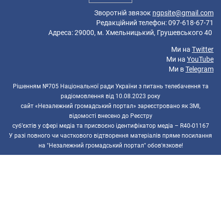
Зворотній звязок
ngpsite@gmail.com
Редакційний телефон: 097-618-67-71
Адреса: 29000, м. Хмельницький, Грушевського 40
Ми на
Twitter
Ми на
YouTube
Ми в
Telegram
Рішенням №705 Національної ради України з питань телебачення та
радіомовлення від 10.08.2023 року
сайт «Незалежний громадський портал» зареєстровано як ЗМІ,
відомості внесено до Реєстру
суб’єктів у сфері медіа та присвоєно ідентифікатор медіа – R40-01167
У разі повного чи часткового відтворення матеріалів пряме посилання
на "Незалежний громадський портал" обов'язкове!