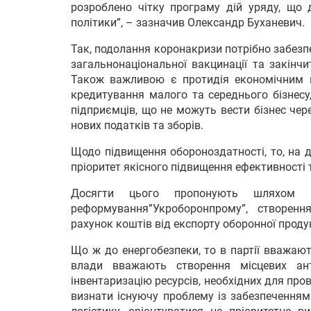
розроблено чітку програму дій уряду, що 
політики”, – зазначив Олександр Буханевич.
Так, подолання коронакризи потрібно забез
загальнонаціональної вакцинації та закінч
Також важливою є протидія економічним 
кредитування малого та середнього бізнесу
підприємців, що не можуть вести бізнес че
нових податків та зборів.
Щодо підвищення обороноздатності, то, на д
пріоритет якісного підвищення ефективності т
Досягти цього пропонують шляхом заб
реформування”Укроборонпрому”, створен
рахунок коштів від експорту оборонної продук
Що ж до енергобезпеки, то в партії вважаю
влади вважають створення місцевих ан
інвентаризацію ресурсів, необхідних для про
визнати існуючу проблему із забезпеченням