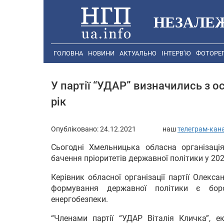
НЕЗАЛЕ
ГОЛОВНА
НОВИНИ
АКТУАЛЬНО
ІНТЕРВ’Ю
ФОТОРЕ
У партії “УДАР” визначились з 
рік
Опубліковано:
24.12.2021
наш
телеграм-кан
Сьогодні Хмельницька обласна організаці
бачення пріоритетів державної політики у 202
Керівник обласної організації партії Олек
формування державної політики є бор
енергобезпеки.
“Членами партії “УДАР Віталія Кличка”, е