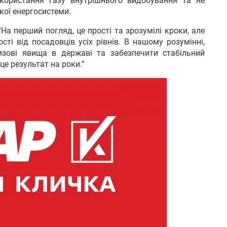
використання газу внутрішнього видобування та не
ої енергосистеми.
На перший погляд, це прості та зрозумілі кроки, але
сті від посадовців усіх рівнів. В нашому розумінні,
изові явища в державі та забезпечити стабільний
це результат на роки.”