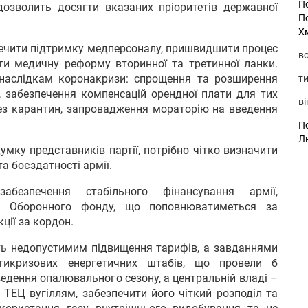
П
дозволить досягти вказаних пріоритетів державної
П
Х
печити підтримку медперсоналу, пришвидшити процес
во
ити медичну реформу вторинної та третинної ланки.
наслідкам коронакризи: спрощення та розширення
ти
, забезпечення компенсацій орендної плати для тих
ві
рез карантин, запровадження мораторію на введення
По
Л
умку представників партії, потрібно чітко визначити
а боєздатності армії.
езпечення стабільного фінансування армії,
ня Оборонного фонду, що поповнюватиметься за
ції за кордон.
ть недопустимим підвищення тарифів, а завданнями
тикризових енергетичних штабів, що провели б
ведення опалювального сезону, а центральній владі –
 ТЕЦ вугіллям, забезпечити його чіткий розподіл та