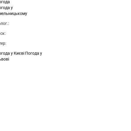
огода
огода у
мельницькому
лог.:
ск:
тер:
года у Києві
Погода у
ьвові