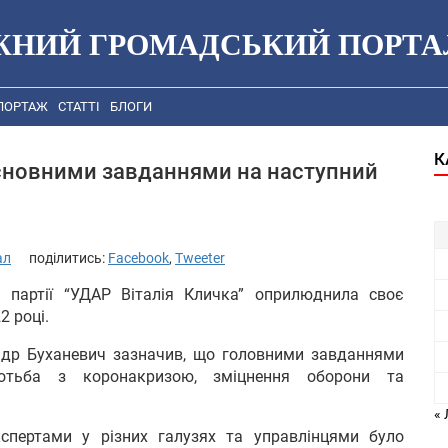
ЖНИЙ ГРОМАДСЬКИЙ ПОРТА
ПОРТАЖ
СТАТТІ
БЛОГИ
К
основними завданнями на наступний
ал
поділитись:
Facebook
,
Tweeter
я партії “УДАР Віталія Кличка” оприлюднила своє
2 році.
сандр Буханевич зазначив, що головними завданнями
отьба з коронакризою, зміцнення оборони та
« 
кспертами у різних галузях та управлінцями було