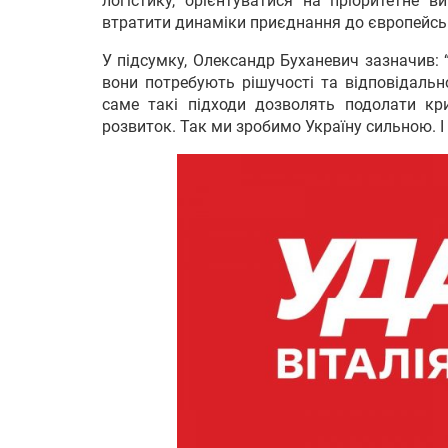
логістику, орієнтуватися на пріоритетне 
втратити динаміки приєднання до європейськ
У підсумку, Олександр Буханевич зазначив: “
вони потребують рішучості та відповідально
саме такі підходи дозволять подолати кр
розвиток. Так ми зробимо Україну сильною. І 