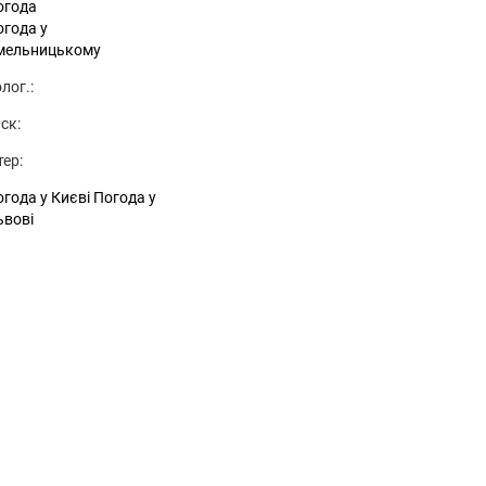
огода
огода у
мельницькому
лог.:
ск:
тер:
года у Києві
Погода у
ьвові