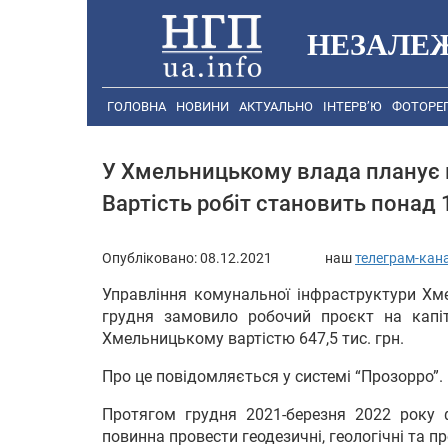
НЕЗАЛЕ
ГОЛОВНА
НОВИНИ
АКТУАЛЬНО
ІНТЕРВ’Ю
ФОТОРЕ
У Хмельницькому влада планує 
Вартість робіт становить понад 
Опубліковано:
08.12.2021
наш
телеграм-кан
Управління комунальної інфраструктури Хме
грудня замовило робочий проєкт на капіт
Хмельницькому вартістю 647,5 тис. грн.
Про це повідомляється у системі “Прозорро”.
Протягом грудня 2021-березня 2022 року ф
повинна провести геодезичні, геологічні та п