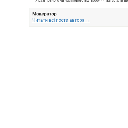
У разі повного чи часткового відтворення матеріалів 
Модератор
Читати всі пости автора →