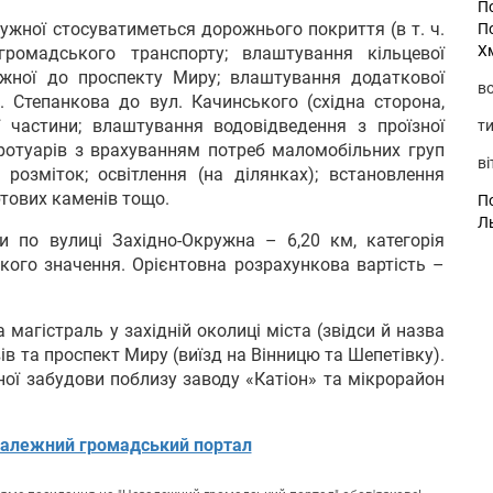
П
ужної стосуватиметься дорожнього покриття (в т. ч.
П
Х
ромадського транспорту; влаштування кільцевої
ужної до проспекту Миру; влаштування додаткової
во
. Степанкова до вул. Качинського (східна сторона,
ї частини; влаштування водовідведення з проїзної
ти
ротуарів з врахуванням потреб маломобільних груп
ві
 розміток; освітлення (на ділянках); встановлення
ртових каменів тощо.
По
Л
и по вулиці Західно-Окружна – 6,20 км, категорія
кого значення. Орієнтовна розрахункова вартість –
 магістраль у західній околиці міста (звідси й назва
вів та проспект Миру (виїзд на Вінницю та Шепетівку).
ної забудови поблизу заводу «Катіон» та мікрорайон
алежний громадський портал