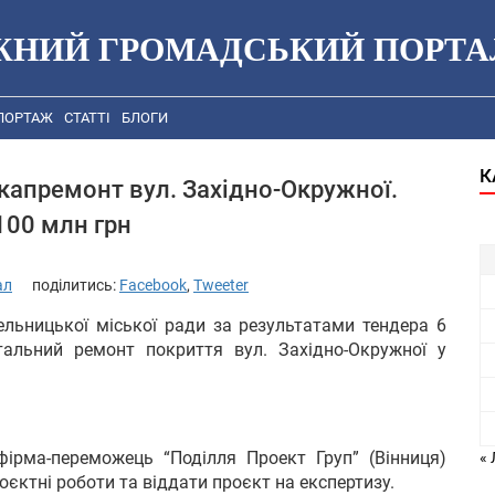
ЖНИЙ ГРОМАДСЬКИЙ ПОРТА
ПОРТАЖ
СТАТТІ
БЛОГИ
К
капремонт вул. Західно-Окружної.
100 млн грн
ал
поділитись:
Facebook
,
Tweeter
льницької міської ради за результатами тендера 6
альний ремонт покриття вул. Західно-Окружної у
ірма-переможець “Поділля Проект Груп” (Вінниця)
« 
роєктні роботи та віддати проєкт на експертизу.