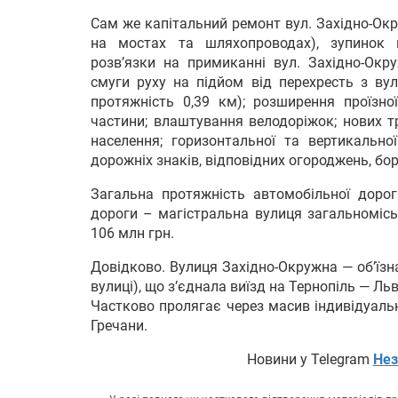
Сам же капітальний ремонт вул. Західно-Окр
на мостах та шляхопроводах), зупинок г
розв’язки на примиканні вул. Західно-Окр
смуги руху на підйом від перехресть з вул
протяжність 0,39 км); розширення проїзно
частини; влаштування велодоріжок; нових т
населення; горизонтальної та вертикальної
дорожніх знаків, відповідних огороджень, бо
Загальна протяжність автомобільної дорог
дороги – магістральна вулиця загальномісь
106 млн грн.
Довідково. Вулиця Західно-Окружна — об’їзна
вулиці), що з’єднала виїзд на Тернопіль — Ль
Частково пролягає через масив індивідуаль
Гречани.
Новини у Telegram
Нез