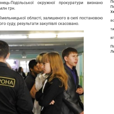
П
нець-Подільської окружної прокуратури визнано
П
млн грн.
Х
Хмельницької області, залишеного в силі постановою
во
го суду, результати закупівлі скасовано.
ти
ві
По
Л