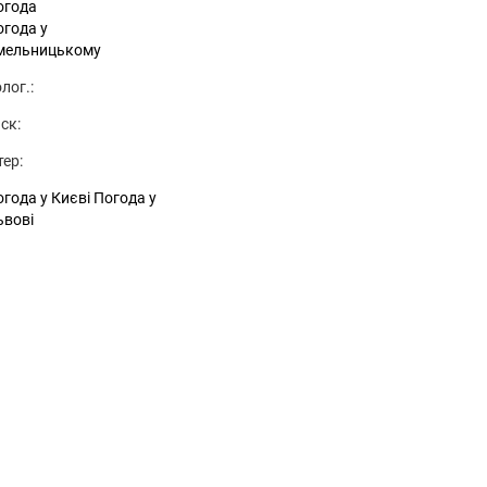
огода
огода у
мельницькому
лог.:
ск:
тер:
года у Києві
Погода у
ьвові