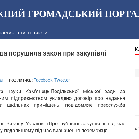
ЖНИЙ ГРОМАДСЬКИЙ ПОРТА
ПОРТАЖ
СТАТТІ
БЛОГИ
К
да порушила закон при закупівлі
ал
поділитись:
Facebook
,
Tweeter
а науки Кам’янець-Подільської міської ради за
атним підприємством укладено договір про надання
ни шкільних приміщень, повідомляє пресслужба
 Закону України «Про публічні закупівлі» під час
« 
 у подальшому під час визначення переможця.