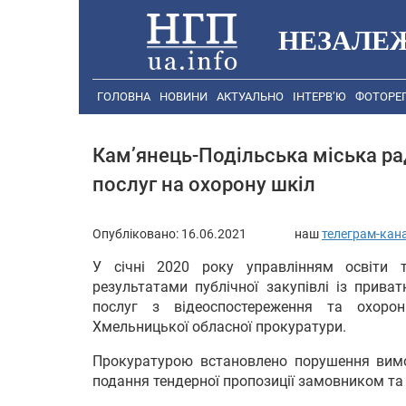
НЕЗАЛЕ
ГОЛОВНА
НОВИНИ
АКТУАЛЬНО
ІНТЕРВ’Ю
ФОТОРЕ
Кам’янець-Подільська міська ра
послуг на охорону шкіл
Опубліковано:
16.06.2021
наш
телеграм-кан
У січні 2020 року управлінням освіти т
результатами публічної закупівлі із прив
послуг з відеоспостереження та охоро
Хмельницької обласної прокуратури.
Прокуратурою встановлено порушення вимог
подання тендерної пропозиції замовником та