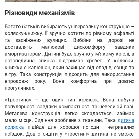
Різновиди механізмів
Багато батьків вибирають універсальну конструкцію –
коляску-книжку. Її зручно котити по рівному асфальті
та засніжених вулицях. Вибоїни на дорозі не
доставлять малюкові дискомфорту завдяки
амортизаторам. Дитині буде зручно у м’якому кріслі, а
ортопедична спинка підтримає хребет. У коляски-
книжки є капюшон, який захищає від опадів, сонця та
вітру. Така конструкція підходить для використання
впродовж року. Вона комфортна при довгих
прогулянках.
«Тростина» – ще один тип колясок. Вона набула
популярності завдяки компактності та невеликій вазі.
Металева конструкція легко складається, займає
мало місця. Сидіння зроблене з тканини. Така
дитяча
коляска
підійде для хорошої погоди і нетривалих
поїздок. Довго сидіти у «тростині» дитина не зможе,