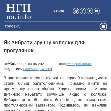
Увійти
ГОЛОВНА
Як вибрати зручну коляску для
прогулянок
Опубліковано:
03.06.2021
наш
телеграм-канал
поділитись:
Facebook
,
Tweeter
З наставанням тепла вулиці та парки Хмельницького
стали більш багатолюдними. Приємно вийти на
прогулянку всією сім’єю. Ходити разом з малою
дитиною набагато зручніше, якщо є коляска.
Вибираючи її, більшість батьків цікавляться саме
прогулянковим варіантом. Подивімось, які важливі
критерії слід враховувати.