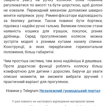
регулюватися по висоті та бути шорсткою, щоб долоні
не ковзали. Перекидний механізм допоможе швидко
міняти напрямок руху. Ремені-фіксатори відповідають
за безпеку дитини. Також повинні бути бортики,
підніжка і надійні ручні гальма. Великим плюсом стане
наявність кошика для іграшок, покупок, різних
дрібниць. Серед прогулянкових колясок можна
зустріти моделі з різними кутами нахилу спинки.
Конструкції, в яких передбачене горизонтальне
положення, більш габаритні.
Чим простіша система, тим вона надійніша й дешевша.
Проте додаткові функції роблять коляску більш
комфортною для дитини і дорослих. Беручи до уваги
описані моменти, ви зможете вибрати зручний і
практичний варіант для прогулянок.
Новини у Telegram
Незалежний громадський портал
У разі повного чи часткового відтворення матеріалів пряме