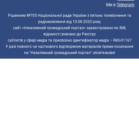
Ми в
Telegram
Рішенням №705 Національної ради України з питань телебачення та
радіомовлення від 10.08.2023 року
сайт «Незалежний громадський портал» зареєстровано як ЗМІ,
відомості внесено до Реєстру
суб’єктів у сфері медіа та присвоєно ідентифікатор медіа – R40-01167
У разі повного чи часткового відтворення матеріалів пряме посилання
на "Незалежний громадський портал" обов'язкове!