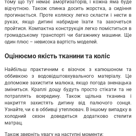
тому що тут немає амортизаторів, і кожна яма буде
відчутною. Також спинка досить жорстка, а сидіння
прогинається. Проте коляску легко скласти і нести в
руках, якщо дитині набридне їхати та захочеться
пройтися. Компактна конструкція легко поміститься в
громадському транспорті чи багажнику машини. Ще
один плюс – невисока вартість моделей.
Оцінюємо якість тканини та коліс
Найбільш практичним є візочок з капюшоном та
оббивкою з водовідштовхувального матеріалу. Це
допоможе захистити малюка, якщо погода зненацька
зміниться. Краплі дощу будуть просто стікати та не
потраплять всередину. Також щільна тканина і
накриття захистять дитину від палючого сонця.
Узнайте, чи є в оббивці утеплювач. В іншому випадку в
холодний сезон доведеться додатково стелити
матрац.
Також зверніть увагу на наступні моменти: