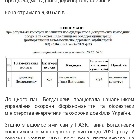
Про це свідчать дані з держпорталу вакансій.
Вона отримала 9,80 балів.
До цього пані Богданович працювала начальником
управління охорони біорізноманіття та біобезпеки
міністерства енергетики та охорони довкілля України.
Згідно з відомостями сайту НАЗК, Ганна Богданевич
звільнилася з міністерства у листопаді 2020 року. У
середині жовтня 2020 року вона претендувала на