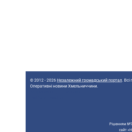
© 2012 - 2026
Незалежний громадський портал
. Всі
Оперативні новини Хмельниччини.
38 queries in 0,107 seconds.
Platform: Desktop.
Рішенням №70
сайт «Н