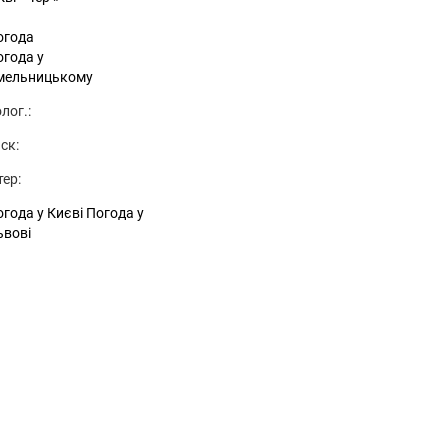
огода
огода у
мельницькому
лог.:
ск:
тер:
года у Києві
Погода у
ьвові