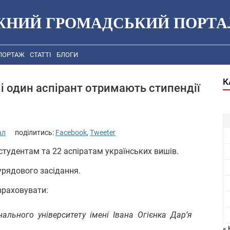
ЖНИЙ ГРОМАДСЬКИЙ ПОРТА
ПОРТАЖ
СТАТТІ
БЛОГИ
К
і один аспірант отримають стипендії
ал
поділитись:
Facebook
,
Tweeter
студентам та 22 аспіратам українських вишів.
урядового засідання.
зраховувати:
нального університету імені Івана Огієнка Дар’я
« 