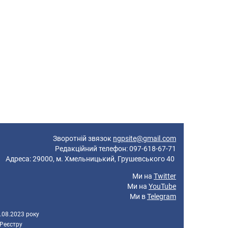
Зворотній звязок
ngpsite@gmail.com
Редакційний телефон: 097-618-67-71
реса: 29000, м. Хмельницький, Грушевського 40
Ми на
Twitter
Ми на
YouTube
Ми в
Telegram
.08.2023 року
 Реєстру