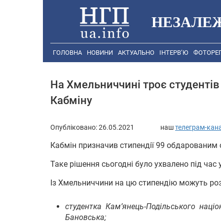
НЕЗАЛЕ
ГОЛОВНА
НОВИНИ
АКТУАЛЬНО
ІНТЕРВ’Ю
ФОТОРЕ
На Хмельниччині троє студентів 
Кабміну
Опубліковано:
26.05.2021
наш
телеграм-кан
Кабмін призначив стипендії 99 обдарованим 
Таке рішення сьогодні було ухвалено під час 
Із Хмельниччини на цю стипендію можуть ро
студентка Кам’янець-Подільського націо
Бановська;