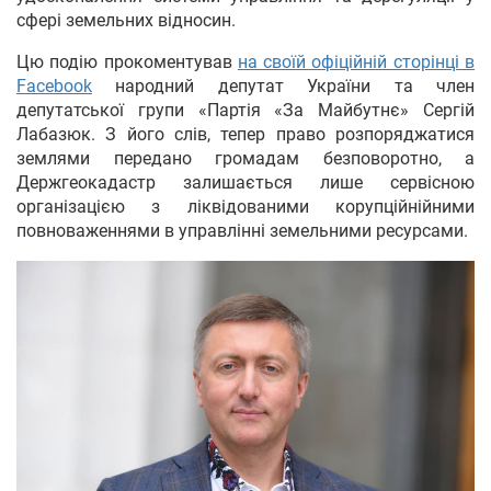
сфері земельних відносин.
Цю подію прокоментував
на своїй офіційній сторінці в
Facebook
народний депутат України та член
депутатської групи «Партія «За Майбутнє» Сергій
Лабазюк. З його слів, тепер право розпоряджатися
землями передано громадам безповоротно, а
Держгеокадастр залишається лише сервісною
організацією з ліквідованими корупційнійними
повноваженнями в управлінні земельними ресурсами.