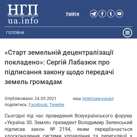
Увійти
ГОЛОВНА
«Старт земельній децентралізації
покладено»: Сергій Лабазюк про
підписання закону щодо передачі
земель громадам
Опубліковано:
24.05.2021
наш
телеграм-канал
поділитись:
Facebook
,
Tweeter
Сьогодні під час проведення Всеукраїнського форуму
«Україна 30. Земля» президент Володимир Зеленський
підписав закон №2194, яким передбачається
удосконалення системи управління та дерегуляції у