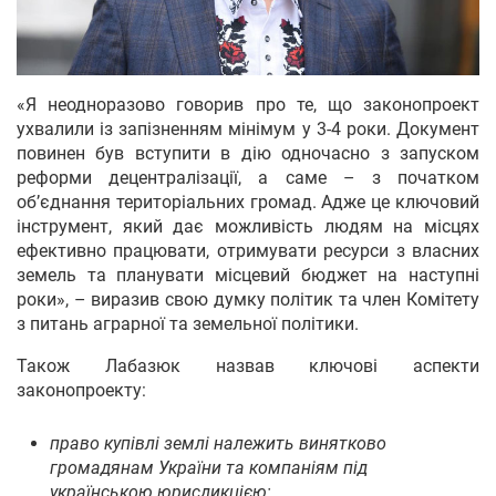
«Я неодноразово говорив про те, що законопроект
ухвалили із запізненням мінімум у 3-4 роки. Документ
повинен був вступити в дію одночасно з запуском
реформи децентралізації, а саме – з початком
об’єднання територіальних громад. Адже це ключовий
інструмент, який дає можливість людям на місцях
ефективно працювати, отримувати ресурси з власних
земель та планувати місцевий бюджет на наступні
роки», – виразив свою думку політик та член Комітету
з питань аграрної та земельної політики.
Також Лабазюк назвав ключові аспекти
законопроекту:
право купівлі землі належить винятково
громадянам України та компаніям під
українською юрисдикцією;