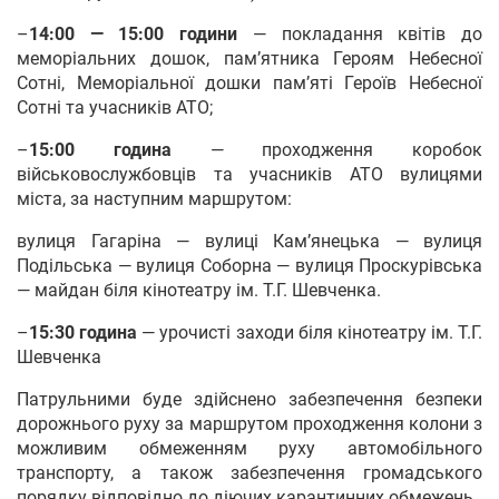
–
14:00 — 15:00 години
— покладання квітів до
меморіальних дошок, пам’ятника Героям Небесної
Сотні, Меморіальної дошки пам’яті Героїв Небесної
Сотні та учасників АТО;
–
15:00 година
— проходження коробок
військовослужбовців та учасників АТО вулицями
міста, за наступним маршрутом:
вулиця Гагаріна — вулиці Кам’янецька — вулиця
Подільська — вулиця Соборна — вулиця Проскурівська
— майдан біля кінотеатру ім. Т.Г. Шевченка.
–
15:30 година
— урочисті заходи біля кінотеатру ім. Т.Г.
Шевченка
Патрульними буде здійснено забезпечення безпеки
дорожнього руху за маршрутом проходження колони з
можливим обмеженням руху автомобільного
транспорту, а також забезпечення громадського
порядку відповідно до діючих карантинних обмежень.