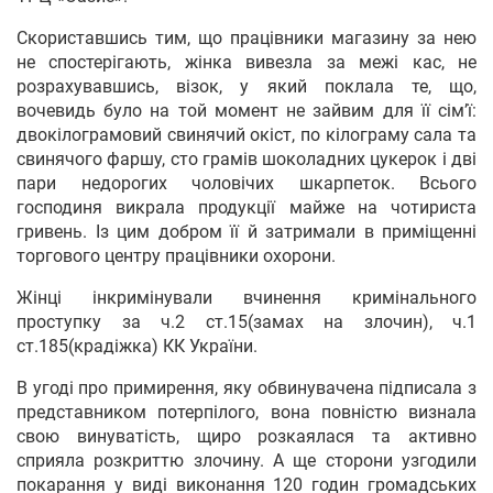
Скориставшись тим, що працівники магазину за нею
не спостерігають, жінка вивезла за межі кас, не
розрахувавшись, візок, у який поклала те, що,
вочевидь було на той момент не зайвим для її сім’ї:
двокілограмовий свинячий окіст, по кілограму сала та
свинячого фаршу, сто грамів шоколадних цукерок і дві
пари недорогих чоловічих шкарпеток. Всього
господиня викрала продукції майже на чотириста
гривень. Із цим добром її й затримали в приміщенні
торгового центру працівники охорони.
Жінці інкримінували вчинення кримінального
проступку за ч.2 ст.15(замах на злочин), ч.1
ст.185(крадіжка) КК України.
В угоді про примирення, яку обвинувачена підписала з
представником потерпілого, вона повністю визнала
свою винуватість, щиро розкаялася та активно
сприяла розкриттю злочину. А ще сторони узгодили
покарання у виді виконання 120 годин громадських