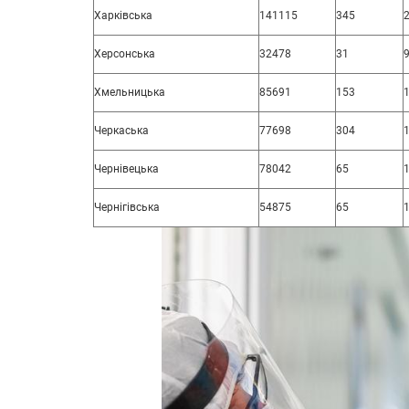
Харківська
141115
345
Херсонська
32478
31
Хмельницька
85691
153
Черкаська
77698
304
Чернівецька
78042
65
Чернігівська
54875
65