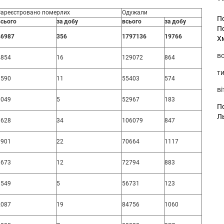
Зареєстровано померлих
Одужали
П
всього
за добу
всього
за добу
П
46987
356
1797136
19766
Х
во
4854
16
129072
864
ти
1590
11
55403
574
ві
1049
5
52967
183
По
Л
3628
34
106079
847
1901
22
70664
1117
1673
12
72794
883
1549
5
56731
123
2087
19
84756
1060