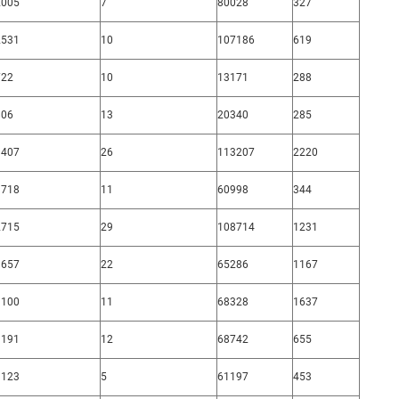
2005
7
80028
327
2531
10
107186
619
722
10
13171
288
806
13
20340
285
3407
26
113207
2220
1718
11
60998
344
2715
29
108714
1231
1657
22
65286
1167
1100
11
68328
1637
1191
12
68742
655
1123
5
61197
453