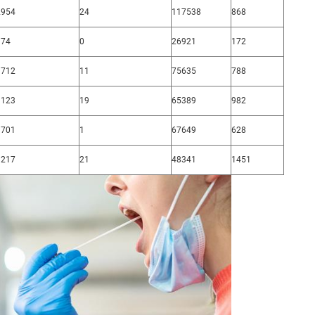
2954
24
117538
868
974
0
26921
172
1712
11
75635
788
1123
19
65389
982
1701
1
67649
628
1217
21
48341
1451