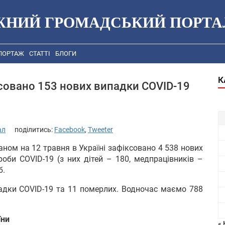
ЖНИЙ ГРОМАДСЬКИЙ ПОРТА
ПОРТАЖ
СТАТТІ
БЛОГИ
К
совано 153 нових випадки COVID-19
ал
поділитись:
Facebook
,
Tweeter
ном на 12 травня в Україні зафіксовано 4 538 нових
роби COVID-19 (з них дітей – 180, медпрацівників –
б.
адки COVID-19 та 11 померлих. Водночас маємо 788
їни
« 