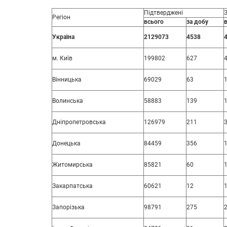
Підтверджені
Регіон
всього
за добу
Україна
2129073
4538
м. Київ
199802
627
Вінницька
69029
63
Волинська
58883
139
Дніпропетровська
126979
211
Донецька
84459
356
Житомирська
85821
60
Закарпатська
60621
12
Запорізька
98791
275