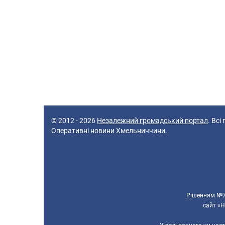
© 2012 - 2026
Незалежний громадський портал
. Всі
Оперативні новини Хмельниччини.
42 queries in 0,202 seconds.
Platform: Desktop.
Рішенням №70
сайт «Н