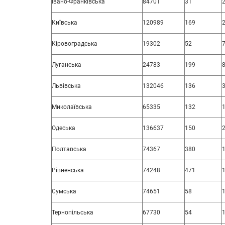
Івано-Франківська
84701
31
Київська
120989
169
Кіровоградська
19302
52
Луганська
24783
199
Львівська
132046
136
Миколаївська
65335
132
Одеська
136637
150
Полтавська
74367
380
Рівненська
74248
471
Сумська
74651
58
Тернопільська
67730
54