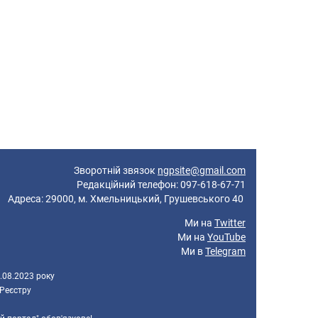
Зворотній звязок
ngpsite@gmail.com
Редакційний телефон: 097-618-67-71
реса: 29000, м. Хмельницький, Грушевського 40
Ми на
Twitter
Ми на
YouTube
Ми в
Telegram
.08.2023 року
 Реєстру