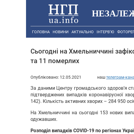
НЕЗАЛЕ
ГОЛОВНА
НОВИНИ
АКТУАЛЬНО
ІНТЕРВ’Ю
ФОТОРЕ
Сьогодні на Хмельниччині зафік
та 11 померлих
Опубліковано:
12.05.2021
наш
телеграм-кан
За даними Центру громадського здоров’я ста
підтверджених випадків коронавірусної хво
142). Кількість активних хворих – 284 950 осі
На Хмельниччині на сьогодні 153 нових вип
одужавших.
Розподіл випадків COVID-19 по регіонах Укра