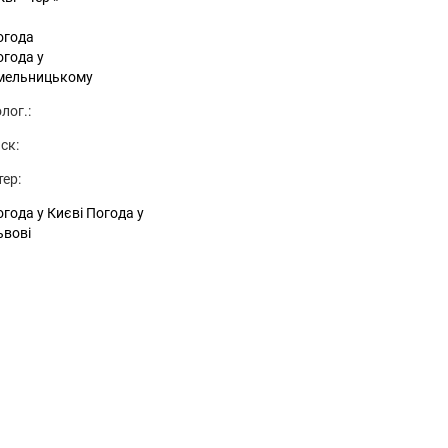
огода
огода у
мельницькому
лог.:
ск:
тер:
года у Києві
Погода у
ьвові