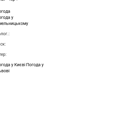
огода
огода у
мельницькому
лог.:
ск:
тер:
года у Києві
Погода у
ьвові