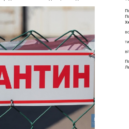
П
П
Х
во
ти
ві
По
Л