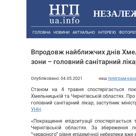
НЕЗАЛЕ
ГОЛОВНА
НОВИНИ
АКТУАЛЬНО
ІНТЕРВ’Ю
ФОТОРЕ
Впродовж найближчих днів Хмел
зони – головний санітарний ліка
Опубліковано:
04.05.2021
наш
телеграм-кан
Станом на 4 травня спостерігається покр
Хмельницькій та Чернігівській областях. Про 
головний санітарний лікар, заступник мініс
УНН
.
«Покращення епідситуації спостерігається 
Чернігівській областях. За збереження п
“червоного” рівня епідемічної небезпеки вж