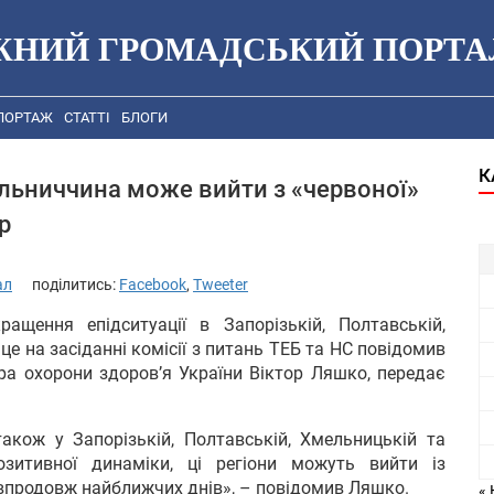
ЖНИЙ ГРОМАДСЬКИЙ ПОРТА
ПОРТАЖ
СТАТТІ
БЛОГИ
К
ьниччина може вийти з «червоної»
р
ал
поділитись:
Facebook
,
Tweeter
ащення епідситуації в Запорізькій, Полтавській,
це на засіданні комісії з питань ТЕБ та НС повідомив
тра охорони здоров’я України Віктор Ляшко, передає
також у Запорізькій, Полтавській, Хмельницькій та
озитивної динаміки, ці регіони можуть вийти із
е впродовж найближчих днів», – повідомив Ляшко.
« 