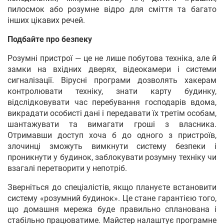
пилосмок або розумне відро для сміття та багато
інших цікавих речей.
Подбайте про безпеку
Розумні пристрої — це не лише побутова техніка, але й
замки на вхідних дверях, відеокамери і системи
сигналізації. Вірусні програми дозволять хакерам
контролювати техніку, знати карту будинку,
відслідковувати час перебування господарів вдома,
викрадати особисті дані і передавати їх третім особам,
шантажувати та вимагати гроші з власника.
Отримавши доступ хоча б до одного з пристроїв,
злочинці зможуть вимкнути систему безпеки і
проникнути у будинок, заблокувати розумну техніку чи
взагалі перетворити у непотріб.
Зверніться до спеціалістів, якщо плануєте встановити
систему «розумний будинок». Це стане гарантією того,
що домашня мережа буде правильно спланована і
стабільно працюватиме. Майстер налаштує програмне