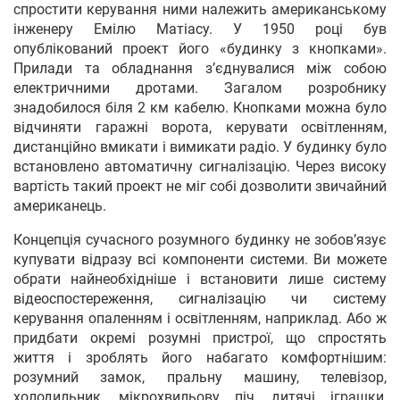
спростити керування ними належить американському
інженеру Емілю Матіасу. У 1950 році був
опублікований проект його «будинку з кнопками».
Прилади та обладнання з’єднувалися між собою
електричними дротами. Загалом розробнику
знадобилося біля 2 км кабелю. Кнопками можна було
відчиняти гаражні ворота, керувати освітленням,
дистанційно вмикати і вимикати радіо. У будинку було
встановлено автоматичну сигналізацію. Через високу
вартість такий проект не міг собі дозволити звичайний
американець.
Концепція сучасного розумного будинку не зобов’язує
купувати відразу всі компоненти системи. Ви можете
обрати найнеобхідніше і встановити лише систему
відеоспостереження, сигналізацію чи систему
керування опаленням і освітленням, наприклад. Або ж
придбати окремі розумні пристрої, що спростять
життя і зроблять його набагато комфортнішим:
розумний замок, пральну машину, телевізор,
холодильник, мікрохвильову піч, дитячі іграшки,