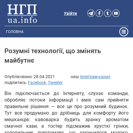
Увійти
ГОЛОВНА
Розумні технології, що змінять
майбутнє
Опубліковано:
28.04.2021
наш
телеграм-канал
поділитись:
Facebook
,
Tweeter
Він підключається до Інтернету, слухає команди,
обробляє потоки інформації і вміє сам прийняти
правильне рішення — все це про розумний будинок.
Тут все продумано до дрібниць для комфорту його
мешканців: кавоварка будить зранку ароматом
смачної кави, а тостер підсмажив хрусткі грінки,
холодильник повідомляє, що закінчилося молоко,