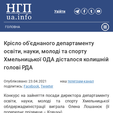
Увійти
ГОЛОВНА
Крісло об’єднаного департаменту
освіти, науки, молоді та спорту
Хмельницької ОДА дісталося колишній
голові РДА
Опубліковано:
23.04.2021
наш
телеграм-канал
поділитись:
Facebook
,
Tweeter
Конкурс на зайняття посади директора департаменту
освіти, науки, молоді та спорту Хмельницької
облдержадміністрації виграла Олена Лошанюк (її
попереднє прізвище – Ковцун).