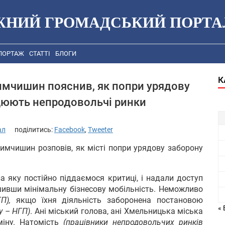
ЖНИЙ ГРОМАДСЬКИЙ ПОРТА
ПОРТАЖ
СТАТТІ
БЛОГИ
К
Симчишин пояснив, як попри урядову
цюють непродовольчі ринки
ал
поділитись:
Facebook
,
Tweeter
мчишин розповів, як місті попри урядову заборону
 яку постійно піддаємося критиці, і надали доступ
шивши мінімальну бізнесову мобільність. Неможливо
П),
якщо їхня діяльність заборонена постановою
« 
у – НГП)
. Ані міський голова, ані Хмельницька міська
іну. Натомість
(працівники непродовольчих ринків