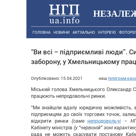
НЕЗАЛЕ
ГОЛОВНА
НОВИНИ
АКТУАЛЬНО
ІНТЕРВ’Ю
ФОТОРЕ
“Ви всі – підприємливі люди”. 
заборону, у Хмельницькому пра
Опубліковано:
15.04.2021
наш
телеграм-кан
Міський голова Хмельницького Олександр Си
працюють непродовольчі ринки.
“Ми знайшли вдалу юридичну можливість, за
підприємцям до своїх торгових точок, зали
відкрити ринки
(саме
непродовольчі
– НГ
Кабінету міністрів
(у “червоній” зоні карантин
рада не можуть скасувати постанову Кабм