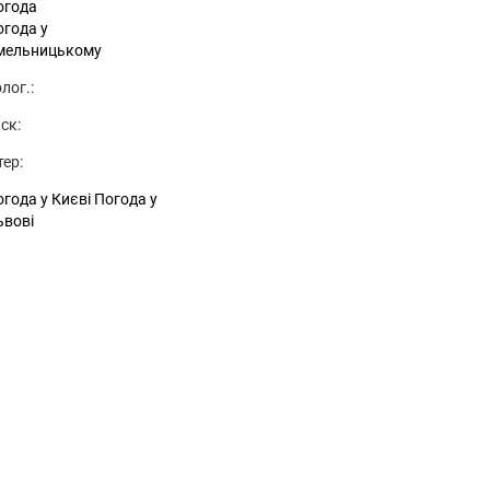
огода
огода у
мельницькому
лог.:
ск:
тер:
года у Києві
Погода у
ьвові