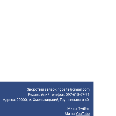
Зворотній звязок
ngpsite@gmail.com
Редакційний телефон: 097-618-67-71
реса: 29000, м. Хмельницький, Грушевського 40
Ми на
Twitter
Ми на
YouTube