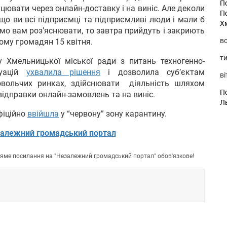
П
цювати через онлайн-доставку і на виніс. Але деколи
П
 що ви всі підприємці та підприємливі люди і мали б
Х
емо вам роз’яснювати, то завтра прийдуть і закриють
во
йому громадян 15 квітня.
ти
 Хмельницької міської ради з питань техногенно-
туацій
ухвалила рішення
і дозволила суб’єктам
ві
овольчих ринках, здійснювати діяльність шляхом
По
відправки онлайн-замовлень та на виніс.
Л
фіційно
ввійшла
у “червону” зону карантину.
алежний громадський портал
пряме посилання на "Незалежний громадський портал" обов'язкове!