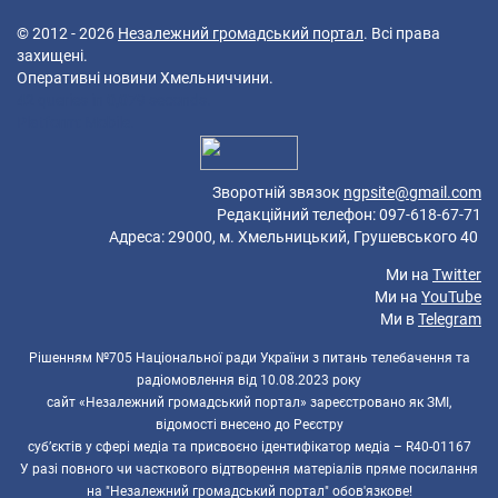
© 2012 - 2026
Незалежний громадський портал
. Всі права
захищені.
Оперативні новини Хмельниччини.
42 queries in 0,079 seconds.
Platform: Mobile.
Зворотній звязок
ngpsite@gmail.com
Редакційний телефон: 097-618-67-71
Адреса: 29000, м. Хмельницький, Грушевського 40
Ми на
Twitter
Ми на
YouTube
Ми в
Telegram
Рішенням №705 Національної ради України з питань телебачення та
радіомовлення від 10.08.2023 року
сайт «Незалежний громадський портал» зареєстровано як ЗМІ,
відомості внесено до Реєстру
суб’єктів у сфері медіа та присвоєно ідентифікатор медіа – R40-01167
У разі повного чи часткового відтворення матеріалів пряме посилання
на "Незалежний громадський портал" обов'язкове!