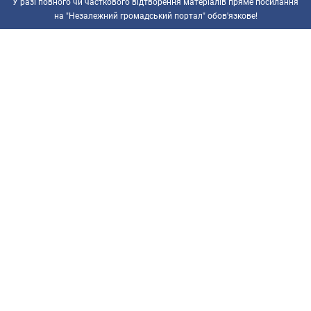
У разі повного чи часткового відтворення матеріалів пряме посилання
на "Незалежний громадський портал" обов'язкове!