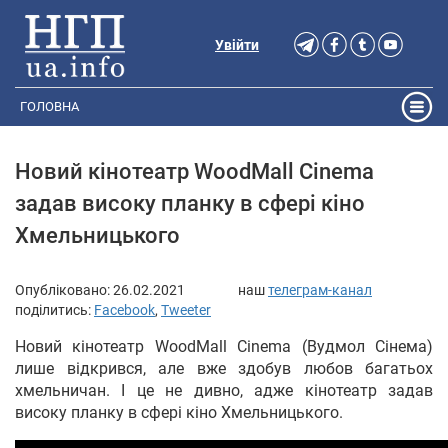
Увійти
ГОЛОВНА
Новий кінотеатр WoodMall Cinema
задав високу планку в сфері кіно
Хмельницького
Опубліковано:
26.02.2021
наш
телеграм-канал
поділитись:
Facebook
,
Tweeter
Новий кінотеатр WoodMall Cinema (Вудмол Сінема)
лише відкрився, але вже здобув любов багатьох
хмельничан. І це не дивно, адже кінотеатр задав
високу планку в сфері кіно Хмельницького.