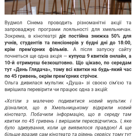
Вудмол Сінема проводить різноманітні акції та
запроваджує програми лояльності для хмельничан.
Зокрема, в кінотеатрі
діє постійна знижка 50% для
учнів, студентів та пенсіонерів у будні дні до 18:00,
крім прем’єрних фільмів.
А після запуску сайту
почнеться ще одна акція —
купуєш 9 квитків онлайн, а
10-й отримуєш безкоштовно. Що цікаво, по середам
тут «День Глядача», тому всі квитки на будь-який час
по 45 гривень, окрім прем’єрних стрічок
.
Ольга дивилася мультик «Душа» зі своєю сім’єю та
вирішила перевірити чи працює одна з акцій:
«Хотіли з малечею подивитися новий мультик і
дізналися, що в Хмельницькому відкрили новий
кінотеатр. Побачили інформацію, що в середу там
квитки по 45 гривень і вирішили пересвідчитись. І, яке
було здивування, коли це виявилося правдою! А ще
більше вразив сам кінотеатр та рівень сервісу, тому тут