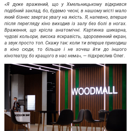
«Я дуже вражений, що у Хмельницькому відкрився
подібний заклад, бо, будемо чесні, в нашому місті мало
який бізнес звертає увагу на якість. Я, напевно, вперше
після перегляду кіно виходив із залу без болі в ногах.
Враження, що крісла анатомічні. Картинка шикарна,
чудові кольори, висока яскравість, здоровенний екран,
а звук просто топ. Скажу так: коли ти вперше приходиш
в кіно сюди, то більше і не хочеш йти до іншого
кінотеатру, бо кращого в нас нема»,
— підкреслив Олег.