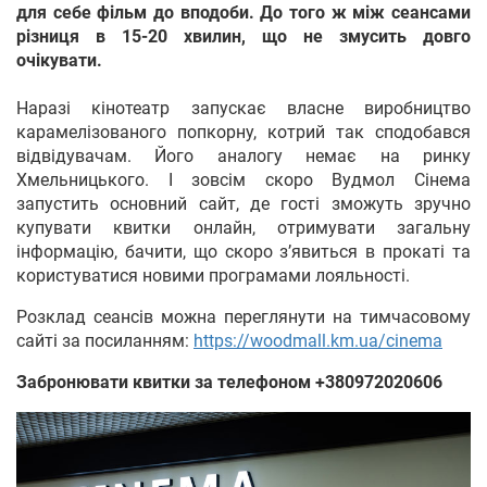
для себе фільм до вподоби. До того ж між сеансами
різниця в 15-20 хвилин, що не змусить довго
очікувати.
Наразі кінотеатр запускає власне виробництво
карамелізованого попкорну, котрий так сподобався
відвідувачам. Його аналогу немає на ринку
Хмельницького. І зовсім скоро Вудмол Сінема
запустить основний сайт, де гості зможуть зручно
купувати квитки онлайн, отримувати загальну
інформацію, бачити, що скоро з’явиться в прокаті та
користуватися новими програмами лояльності.
Розклад сеансів можна переглянути на тимчасовому
сайті за посиланням:
https://woodmall.km.ua/cinema
Забронювати квитки за телефоном +380972020606