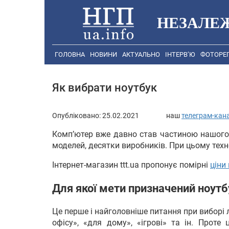
НЕЗАЛЕ
ГОЛОВНА
НОВИНИ
АКТУАЛЬНО
ІНТЕРВ’Ю
ФОТОРЕ
Як вибрати ноутбук
Опубліковано:
25.02.2021
наш
телеграм-кан
Комп’ютер вже давно став частиною нашого 
моделей, десятки виробників. При цьому технол
Інтернет-магазин ttt.ua пропонує помірні
цiни
Для якої мети призначений ноутб
Це перше і найголовніше питання при виборі л
офісу», «для дому», «ігрові» та ін. Проте