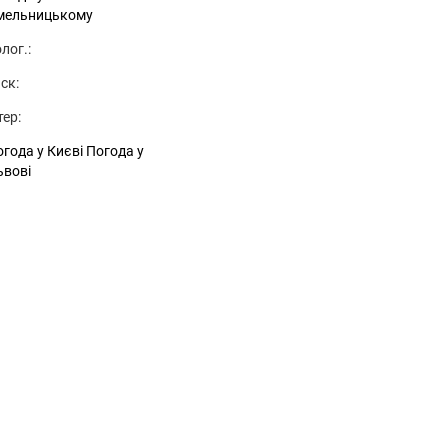
мельницькому
лог.:
ск:
тер:
года у Києві
Погода у
ьвові