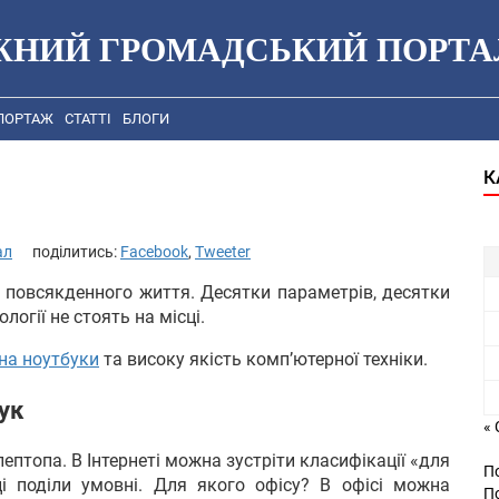
ЖНИЙ ГРОМАДСЬКИЙ ПОРТА
ПОРТАЖ
СТАТТІ
БЛОГИ
К
ал
поділитись:
Facebook
,
Tweeter
повсякденного життя. Десятки параметрів, десятки
огії не стоять на місці.
 на ноутбуки
та високу якість комп’ютерної техніки.
ук
« 
ептопа. В Інтернеті можна зустріти класифікації «для
П
 ці поділи умовні. Для якого офісу? В офісі можна
П