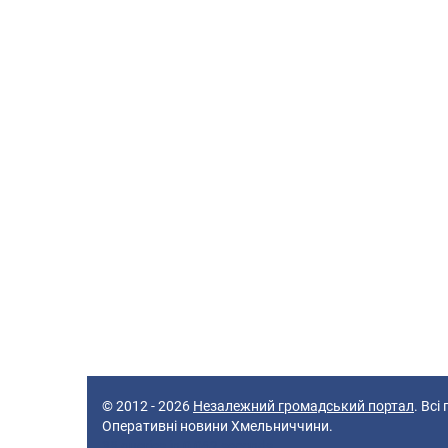
© 2012 - 2026
Незалежний громадський портал
. Всі
Оперативні новини Хмельниччини.
38 queries in 0,062 seconds.