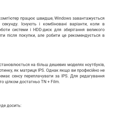
 комп’ютер працює швидше, Windows завантажується
секунду. Існують і комбіновані варіанти, коли в
оботи системи і HDD-диск для зберігання великого
ти після покупки, але робити це рекомендується в
 встановлюється на більш дешевих моделях ноутбуків,
ртинку, як матриця IPS. Однак якщо ви професійно не
немає сенсу переплачувати за IPS. Для редагування
то цілком достатньо TN + Film.
уде досить: