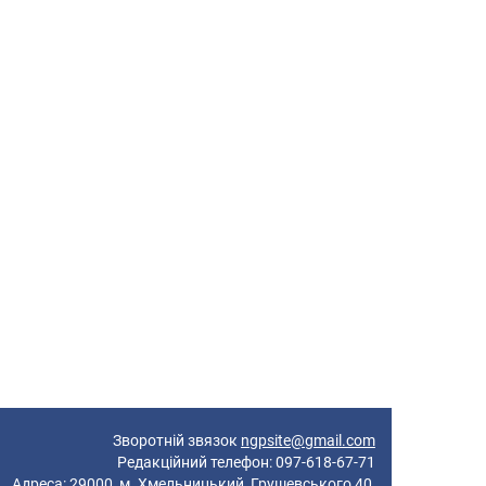
Зворотній звязок
ngpsite@gmail.com
Редакційний телефон: 097-618-67-71
реса: 29000, м. Хмельницький, Грушевського 40