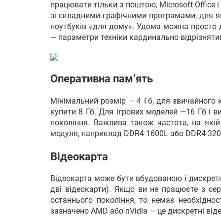
працювати тільки з поштою, Microsoft Office 
зі складними графічними програмами, для як
ноутбуків «для дому». Удома можна просто д
— параметри техніки кардинально відрізняти
Оперативна пам’ять
Мінімальний розмір — 4 Гб, для звичайного
купити 8 Гб. Для ігрових моделей —16 Гб і 
покоління. Важлива також частота, на якій
модуля, наприклад DDR4-1600L або DDR4-320
Відеокарта
Відеокарта може бути вбудованою і дискретн
дві відеокарти). Якщо ви не працюєте з се
останнього покоління, то немає необхіднос
зазначено AMD або nVidia — це дискретні віде