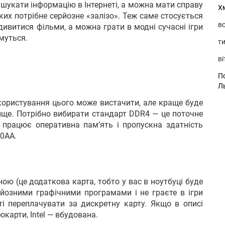
і шукати інформацію в Інтернеті, а можна мати справу
Х
их потрібне серйозне «залізо». Теж саме стосується
во
ивитися фільми, а можна грати в модні сучасні ігри
муться.
ти
ві
По
Л
 користування цього може вистачити, але краще буде
вище. Потрібно вибирати стандарт DDR4 — це поточне
 працює оперативна пам’ять і пропускна здатність
0AA.
ою (це додаткова карта, тобто у вас в ноутбуці буде
рйозними графічними програмами і не граєте в ігри
ті переплачувати за дискретну карту. Якщо в описі
окарти, Intel — вбудована.